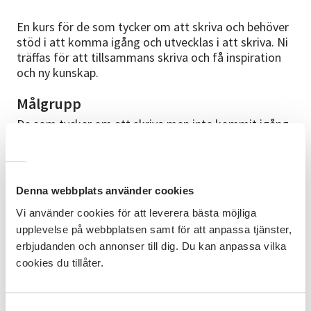
En kurs för de som tycker om att skriva och behöver
stöd i att komma igång och utvecklas i att skriva. Ni
träffas för att tillsammans skriva och få inspiration
och ny kunskap.
Målgrupp
De som tycker om att skriva men inte kommit igång
och behöver verktyg för att börja sin skrivarprocess.
Mål
Få grunden och verktyg att påbörja sin
Denna webbplats använder cookies
skrivarprocess. Få stöd i hur man börjar och vad man
Vi använder cookies för att leverera bästa möjliga
behöver tänka på när man skriver.
upplevelse på webbplatsen samt för att anpassa tjänster,
erbjudanden och annonser till dig. Du kan anpassa vilka
Innehåll
cookies du tillåter.
• Tips för att komma igång med skrivandet
• Skrivareövningar