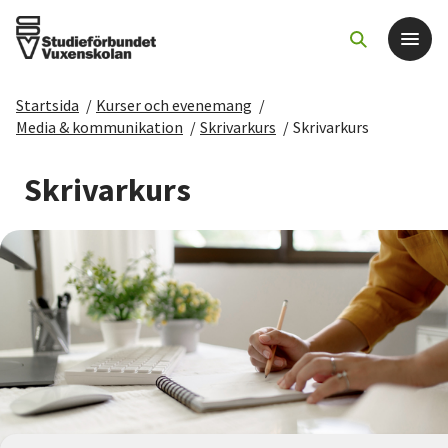
Startsida
/
Kurser och evenemang
/
Det här gör vi
Media & kommunikation
/
Skrivarkurs
/
Skrivarkurs
För dig som
Skrivarkurs
Sök kurser och evenemang
Om SV
Starta studiecirkel
Cirkelledare