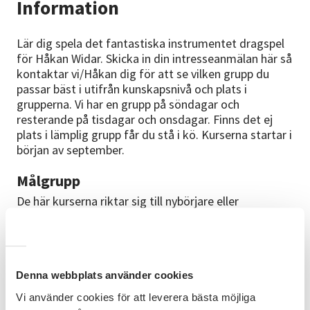
Information
Lär dig spela det fantastiska instrumentet dragspel
för Håkan Widar. Skicka in din intresseanmälan här så
kontaktar vi/Håkan dig för att se vilken grupp du
passar bäst i utifrån kunskapsnivå och plats i
grupperna. Vi har en grupp på söndagar och
resterande på tisdagar och onsdagar. Finns det ej
plats i lämplig grupp får du stå i kö. Kurserna startar i
början av september.
Målgrupp
De här kurserna riktar sig till nybörjare eller
fortsättning. Olika dagar och tider beroende på nivå
men kurserna startar i början av september.
Mål
Denna webbplats använder cookies
Efter avslutad kurs har du lärt dig spela enklare
ackord på dragspelet eller utvecklat din tidigare
Vi använder cookies för att leverera bästa möjliga