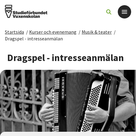
Startsida
/
Kurser och evenemang
/
Musik & teater
/
Det här gör vi
Dragspel - intresseanmälan
För dig som
Dragspel - intresseanmälan
Sök kurser och evenemang
Om SV
Starta studiecirkel
Cirkelledare