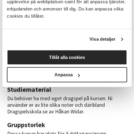
kunskap, beroende på din nivå från början såklart.
upplevelse på webbplatsen samt för att anpassa tjänster,
erbjudanden och annonser till dig. Du kan anpassa vilka
Innehåll och anmälan
cookies du tillåter.
För mer information och anmälan, kontakta gärna
Håkan Widar på mail hakan.widar@bahnhof.se eller
så gör du en intresseanmälan här på hemsidan så
Visa detaljer
förmedlar vi kontakt. Söndagsgruppen håller till i
Studieförbundet Vuxenskolans lokaler på Östra
Långgatan 40 medan tisdag och onsdagsgrupperna
Tillåt alla cookies
håller till på Eliasa gård i Södra näs. På våren brukar
det vara en dragspelskonsert ihop med Kulturskolan i
Anpassa
Varberg.
Studiematerial
Du behöver ha med eget dragspel på kursen. Ni
använder er av lite olika noter och däribland
Dragspelsskola.se av Håkan Widar.
Gruppstorlek
Dessa kurser har plats för 5 deltagare/grupp.