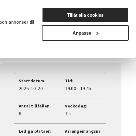
Lyssna
Tillåt alla cookies
och annonser till
rta studiecirkel
Cirkelledare
Nyheter
Avdelningar
Anpassa
Startdatum:
Tid:
2026-10-20
19:00 - 19:45
Antal tillfällen:
Veckodag:
6
Tis
Lediga platser:
Arrangemangsnr