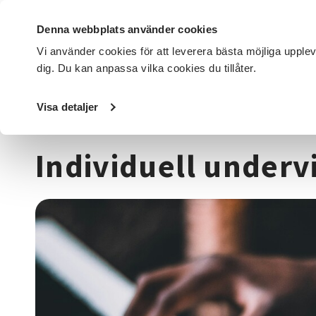
Denna webbplats använder cookies
Vi använder cookies för att leverera bästa möjliga upple
dig. Du kan anpassa vilka cookies du tillåter.
DET HÄR GÖR VI
FÖR DIG SOM
SÖK KURSER OCH EVENE
Visa detaljer
Startsida
/
Kurser och evenemang
/
Musik & teater
/
Indi
Individuell undervi