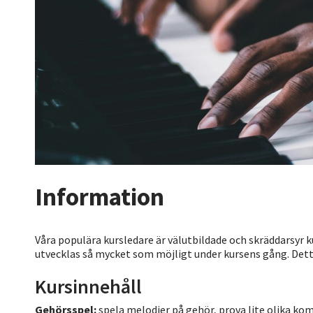
Information
Våra populära kursledare är välutbildade och skräddarsyr k
utvecklas så mycket som möjligt under kursens gång. Detta
Kursinnehåll
Gehörsspel:
spela melodier på gehör, prova lite olika kom