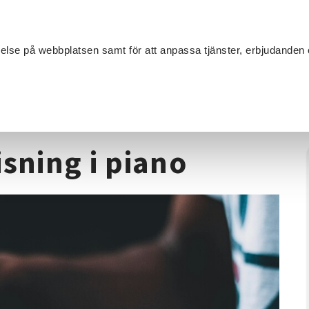
Sök
velse på webbplatsen samt för att anpassa tjänster, erbjudanden 
Om SV
Sta
MANG
viduell undervisning i piano
sning i piano