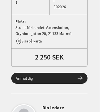
:
1
302026
Plats:
Studieförbundet Vuxenskolan,
Grynbodgatan 20, 21133 Malmö
Visa på karta
2 250 SEK
Anmäl dig
Din ledare