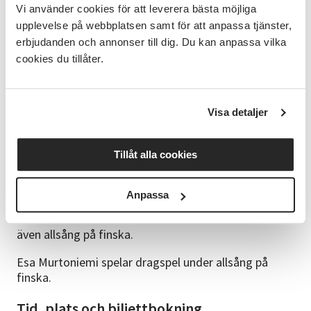
Då Sanna Laakso är konstnär i grunden har texterna
Vi använder cookies för att leverera bästa möjliga
förstärkts med över hundra illustrationer från
upplevelse på webbplatsen samt för att anpassa tjänster,
vardagen med hennes mummi och ukki, som ger liv
erbjudanden och annonser till dig. Du kan anpassa vilka
åt minnena och stunderna som varit.
cookies du tillåter.
Som en del av programmet blir det också
allsång på
finska ledd
av Anne Surakka och Esa Murtoniemi.
Visa detaljer
Medverkande
Sanna Laakso är sverigefinsk konstnär och
Tillåt alla cookies
kulturprofil från Emmaboda i Småland. Hon
medverkar i programmet med utgångspunkt i sin
bok Jag börjar sakta förlora min sisu.
Anpassa
Anne Surakka är moderator för samtalet och leder
även allsång på finska.
Esa Murtoniemi spelar dragspel under allsång på
finska.
Tid, plats och biljettbokning