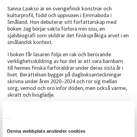
Sanna Laakso är en sverigefinsk konstnär och
kulturprofil, född och uppvuxen i Emmaboda i
Småland. Hon debuterar sitt författarskap med
boken Jag börjar sakta förlora min sisu, en
självbiografi som skildrar det finskspråkiga arvet i en
småländsk kontext.
I boken får läsaren följa en rak och berörande
verklighetsskildring av hur det är att vara barnbarn
till hennes finska farföräldrar under deras sista år i
livet. Berättelsen bygger på dagboksanteckningar
skrivna under åren 2020–2024 och rör sig mellan
sorg, vemod och oro inför döden, men också värme,
skratt och livsglädje.
Boken skildrar vardagen i Emmaboda och relationen
mellan generationerna. Den handlar både om det lilla
och det stora i livet, och om arv, språk och identitet
för sverigefinnar över flera generationer.
Denna webbplats använder cookies