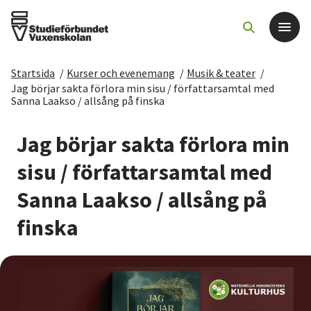
Startsida
/
Kurser och evenemang
/
Musik & teater
/
Det här gör vi
Jag börjar sakta förlora min sisu / författarsamtal med
Sanna Laakso / allsång på finska
För dig som
Jag börjar sakta förlora min
sisu / författarsamtal med
Sök kurser och evenemang
Sanna Laakso / allsång på
Om SV
finska
Starta studiecirkel
Cirkelledare