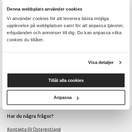
traditionell körmusik bland annat vid vår- och
Denna webbplats använder cookies
adventsframträdanden. Basen för vår kör är att vi
trivs och har trevligt tillsammans och sjunger i kör
Vi använder cookies för att leverera bästa möjliga
för att det är så roligt!
upplevelse på webbplatsen samt för att anpassa tjänster,
erbjudanden och annonser till dig. Du kan anpassa vilka
Alla är välkomna men vi saknar i första hand tenorer
cookies du tillåter.
och basar.
Dirigent: Jesper Olofsson
Visa detaljer
Anmälan och information:
Inger Ekström inger-ekstrom@telia.com 073-843 36
Tillåt alla cookies
44
Välkommen!
Anpassa
Har du några frågor?
Kontakta SV Östergötland