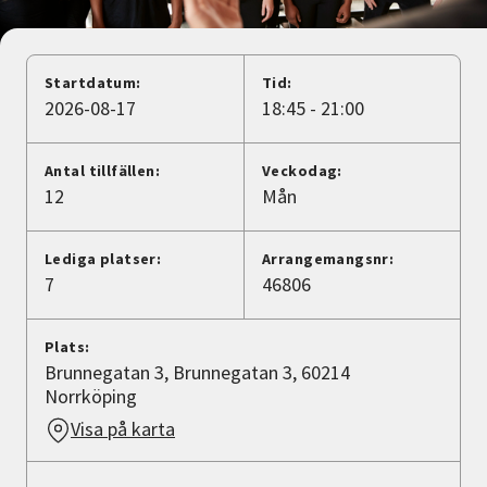
Nyheter
Avdelningar
Startdatum:
Tid:
2026-08-17
18:45 - 21:00
Lyssna
Antal tillfällen:
Veckodag:
12
Mån
Lediga platser:
Arrangemangsnr:
7
46806
Plats:
Brunnegatan 3, Brunnegatan 3, 60214
Norrköping
Visa på karta