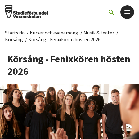
Startsida
/
Kurser och evenemang
/
Musik & teater
/
Det här gör vi
Körsång
/
Körsång - Fenixkören hösten 2026
För dig som
Körsång - Fenixkören hösten
2026
Sök kurser och evenemang
Om SV
Starta studiecirkel
Cirkelledare