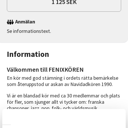
1 125 SEK
Anmälan
Se informationstext.
Information
Välkommen till FENIXKÖREN
En kör med god stämning i ordets rätta bemärkelse
som återuppstod ur askan av Navidadkören 1990.
Vi är en blandad kör med ca 30 medlemmar och plats
för fler, som sjunger allt vi tycker om: franska
chansoner, jazz, pop, folk- och världsmusik,
filmmusik, gospel och visor, svenska såväl som
andra. Vi prövar gärna nya musikstilar och nya
spännande projekt. Naturligtvis sjunger vi även