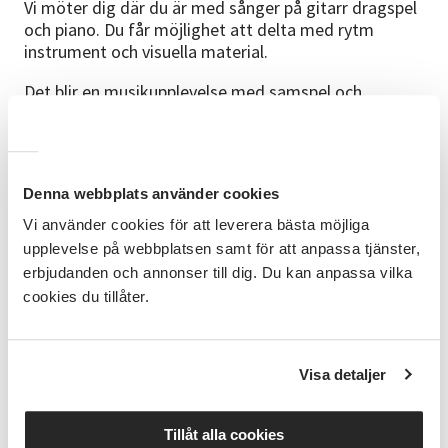
Vi möter dig där du är med sånger på gitarr dragspel
och piano. Du får möjlighet att delta med rytm
instrument och visuella material.
Det blir en musikupplevelse med samspel och
spännande stämningar men också en konsert där du
kan få luta dig tillbaka. Tillsammans kommer vi att
ha kul!. Alla har en medföljare/medspelare med sig
varje gång, och kom ihåg: Inför musiken är vi alla lika!
Denna webbplats använder cookies
Nivå
Vi möter dig där du är och låter dig bli delaktig
Vi använder cookies för att leverera bästa möjliga
genom olika instrument och material som vi delar ut.
upplevelse på webbplatsen samt för att anpassa tjänster,
erbjudanden och annonser till dig. Du kan anpassa vilka
Kursledare
cookies du tillåter.
Emelie Adving och Sune Löfström
Kursstart
Visa detaljer
Den här gruppen träffas varannan onsdag ojämna
veckor. Första tillfället är onsdag 26 augusti kl.18.15-
Tillåt alla cookies
19.45. 8 tillfällen.