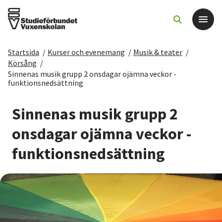
Startsida
/
Kurser och evenemang
/
Musik & teater
/
Det här gör vi
Körsång
/
Sinnenas musik grupp 2 onsdagar ojämna veckor -
funktionsnedsättning
För dig som
Sinnenas musik grupp 2
Sök kurser och evenemang
onsdagar ojämna veckor -
Om SV
funktionsnedsättning
Starta studiecirkel
Cirkelledare