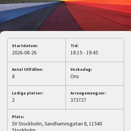
Nyheter
Avdelningar
Lyssna
Startdatum:
Tid:
2026-08-26
18:15 - 19:45
Antal tillfällen:
Veckodag:
8
Ons
Lediga platser:
Arrangemangsnr:
2
373727
Plats:
SV Stockholm, Sandhamnsgatan 8, 11540
Stockholm