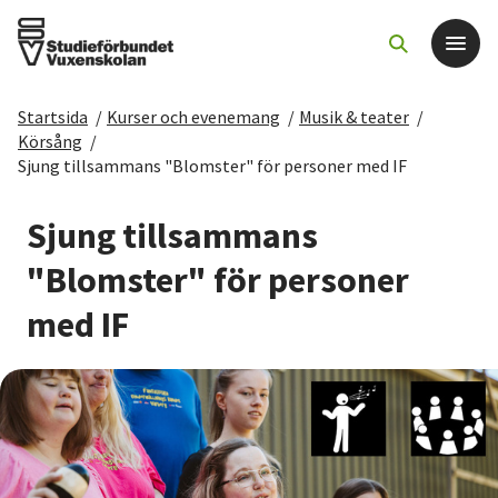
Startsida
/
Kurser och evenemang
/
Musik & teater
/
Det här gör vi
Körsång
/
Sjung tillsammans "Blomster" för personer med IF
För dig som
Sjung tillsammans
Sök kurser och evenemang
"Blomster" för personer
med IF
Om SV
Starta studiecirkel
Cirkelledare