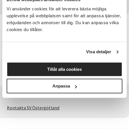
Vi använder cookies för att leverera bästa möjliga
upplevelse på webbplatsen samt för att anpassa tjänster,
erbjudanden och annonser till dig. Du kan anpassa vilka
Information
cookies du tillåter.
Vi sjunger sånger vi känner igen tillsammans. Här kan
alla vara med.
Visa detaljer
Kontaktperson
Cecilia Beltramo 070-738 23 62
Tillåt alla cookies
cecilia.beltramo@sv.se
Anpassa
Har du några frågor?
Kontakta SV Östergötland