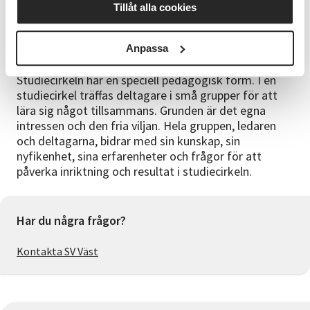
Tillåt alla cookies
till dig. Vi uppskattar om du har möjlighet att besvara
den.
Anpassa
Vad är en studiecirkel?
Studiecirkeln har en speciell pedagogisk form. I en
studiecirkel träffas deltagare i små grupper för att
lära sig något tillsammans. Grunden är det egna
intressen och den fria viljan. Hela gruppen, ledaren
och deltagarna, bidrar med sin kunskap, sin
nyfikenhet, sina erfarenheter och frågor för att
påverka inriktning och resultat i studiecirkeln.
Har du några frågor?
Kontakta SV Väst