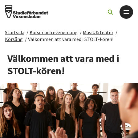
Startsida
/
Kurser och evenemang
/
Musik & teater
/
Det här gör vi
Körsång
/
Välkommen att vara med i STOLT-kören!
För dig som
Välkommen att vara med i
STOLT-kören!
Sök kurser och evenemang
Om SV
Starta studiecirkel
Cirkelledare