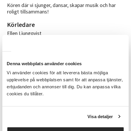
Kören där vi sjunger, dansar, skapar musik och har
roligt tillsammans!
Körledare
Ellen Ljungqvist
Bra att veta
Du behöver inte ha några förkunskaper. Vi träffas och
övar söndagar kl.17.30-18.15 på Scoutstugan
Denna webbplats använder cookies
Kyrkenorum, Kärrakullevägen 1, Stenungsund.
Vi använder cookies för att leverera bästa möjliga
Anmälningsinformation
upplevelse på webbplatsen samt för att anpassa tjänster,
erbjudanden och annonser till dig. Du kan anpassa vilka
Information och anmälan:
cookies du tillåter.
singstarsstenungsund@gmail.com eller direkt här!
Cirkeln arrangeras i samarbete med
Visa detaljer
Språkbussen och kulturskolorna på Tjörn, Orust, i
Kungälv, Lilla Edet, Stenungsund, Ale Efter avslutad
cirkel kommer du att få en utvärderingsenkät mailad