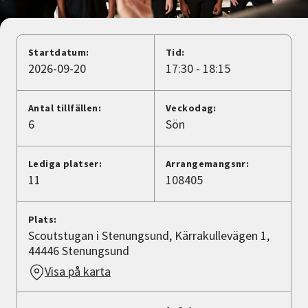
Nyheter
Avdelningar
Startdatum:
Tid:
2026-09-20
17:30 - 18:15
Lyssna
Antal tillfällen:
Veckodag:
6
Sön
Lediga platser:
Arrangemangsnr:
11
108405
Plats:
Scoutstugan i Stenungsund, Kärrakullevägen 1,
44446 Stenungsund
Visa på karta