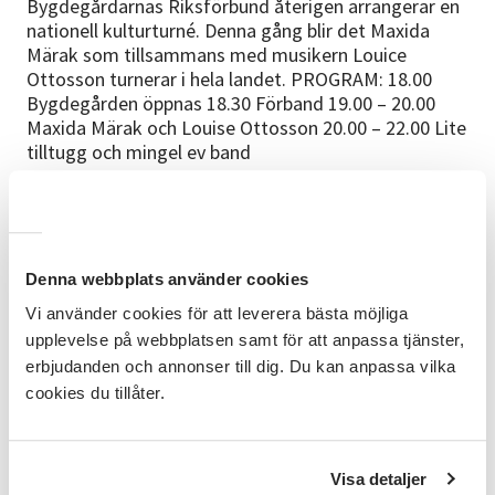
Bygdegårdarnas Riksförbund återigen arrangerar en
nationell kulturturné. Denna gång blir det Maxida
Märak som tillsammans med musikern Louice
Ottosson turnerar i hela landet. PROGRAM: 18.00
Bygdegården öppnas 18.30 Förband 19.00 – 20.00
Maxida Märak och Louise Ottosson 20.00 – 22.00 Lite
tilltugg och mingel ev band
Anmälan
Anmälan är bindande och återköp görs ej.
Arrangörer
Denna webbplats använder cookies
Arrangeras i samverkan med Rutviks
Vi använder cookies för att leverera bästa möjliga
Bygdegårdsförening och Bygdegårdarnas
upplevelse på webbplatsen samt för att anpassa tjänster,
riksförbund
erbjudanden och annonser till dig. Du kan anpassa vilka
cookies du tillåter.
Bra att veta
Du får kallelse = Biljett och faktura på e-post
innan konserten startar. Kallelsen = biljett
Visa detaljer
bekräftar att du fått en plats och används som