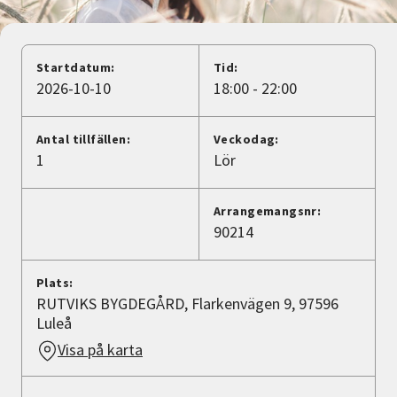
Nyheter
Avdelningar
Startdatum:
Tid:
2026-10-10
18:00 - 22:00
Lyssna
Antal tillfällen:
Veckodag:
1
Lör
Arrangemangsnr:
90214
Plats:
RUTVIKS BYGDEGÅRD, Flarkenvägen 9, 97596
Luleå
Visa på karta