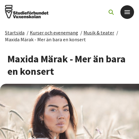
Startsida
/
Kurser och evenemang
/
Musik & teater
/
Det här gör vi
Maxida Märak - Mer än bara en konsert
För dig som
Maxida Märak - Mer än bara
en konsert
Sök kurser och evenemang
Om SV
Starta studiecirkel
Cirkelledare