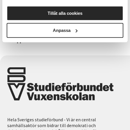
biljett
Läs våra anmälningsvillkor här
Tillåt alla cookies
Vill du komma i kontakt med SV LULEÅ?
Välkommen att ringa oss på tfn 0920 893 20 eller
Anpassa
mail lulea@sv.se
Ibland hamnar e-post från oss i
skräpposten.
Hela Sveriges studieförbund - Vi är en central
samhällsaktör som bidrar till demokrati och