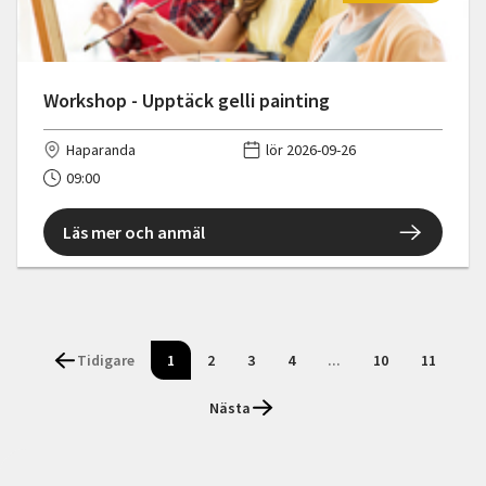
Workshop - Upptäck gelli painting
Haparanda
lör 2026-09-26
09:00
Läs mer och anmäl
Tidigare
1
2
3
4
...
10
11
Nästa