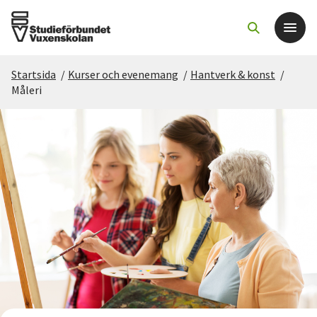
Startsida
/
Kurser och evenemang
/
Hantverk & konst
/
Det här gör vi
Måleri
För dig som
Sök kurser och evenemang
Om SV
Starta studiecirkel
Cirkelledare