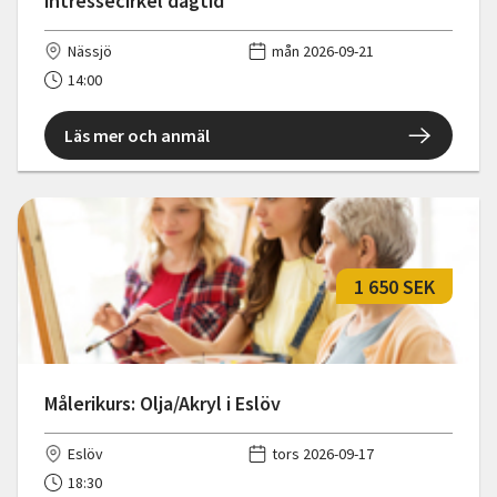
intressecirkel dagtid
Nässjö
mån 2026-09-21
14:00
Läs mer och anmäl
1 650 SEK
Målerikurs: Olja/Akryl i Eslöv
Eslöv
tors 2026-09-17
18:30