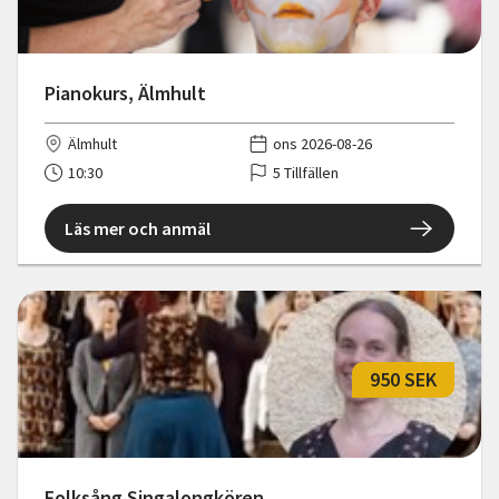
Pianokurs, Älmhult
Älmhult
ons 2026-08-26
10:30
5 Tillfällen
Läs mer och anmäl
950 SEK
Folksång Singalongkören