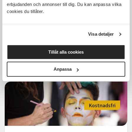
erbjudanden och annonser till dig. Du kan anpassa vilka
cookies du tillåter.
Livet och kärleken - Musikalisk
resa med Åsa Fång mfl (Aktiva
Seniorer Lerum)
Visa detaljer
Lerum
fre 2026-10-23
12:00
1 Tillfällen
Tillåt alla cookies
Läs mer och anmäl
Anpassa
Kostnadsfri