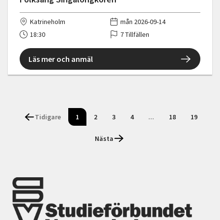
Katrineholm
mån 2026-09-14
18:30
7 Tillfällen
Läs mer och anmäl
Tidigare
1
2
3
4
...
18
19
Nästa