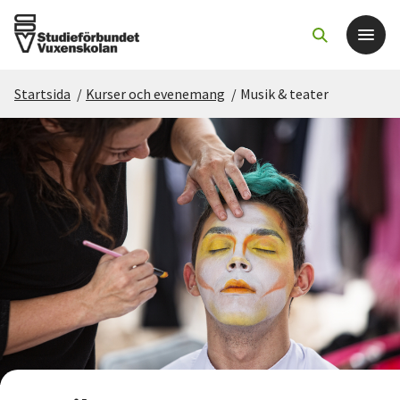
Startsida
/
Kurser och evenemang
/
Musik & teater
Det här gör vi
För dig som
Sök kurser och evenemang
Om SV
Starta studiecirkel
Cirkelledare