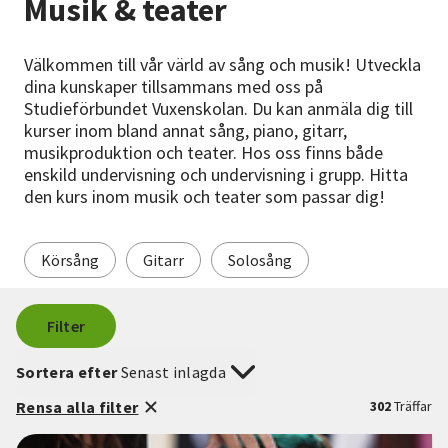
Musik & teater
Nyheter
Välkommen till vår värld av sång och musik! Utveckla
Avdelningar
dina kunskaper tillsammans med oss på
Studieförbundet Vuxenskolan. Du kan anmäla dig till
kurser inom bland annat sång, piano, gitarr,
musikproduktion och teater. Hos oss finns både
Lyssna
enskild undervisning och undervisning i grupp. Hitta
den kurs inom musik och teater som passar dig!
Körsång
Gitarr
Solosång
Filter
Sortera efter
Senast inlagda
Rensa alla filter
302
Träffar