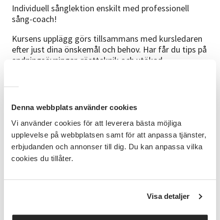
Individuell sånglektion enskilt med professionell
sång-coach!
Kursens upplägg görs tillsammans med kursledaren
efter just dina önskemål och behov. Har får du tips på
andningsövningar, röstteknik och utökad
kroppsmedvetenhet. Lära känna och utveckla den
egna sångrösten. Vi sjunger sånger i olika genrer och
stilar utifrån vad man själv vill arbeta med.
Denna webbplats använder cookies
SÅNGLEKTION
Vi använder cookies för att leverera bästa möjliga
Individuell sång 1 x 30 min, 650 SEK (prova på)
upplevelse på webbplatsen samt för att anpassa tjänster,
erbjudanden och annonser till dig. Du kan anpassa vilka
Individuell sång 3 x 30 min, 1600 SEK
cookies du tillåter.
Individuell sång 5 x 30 min, 2 600 SEK
BOKNINGSBARA TIDER
Visa detaljer
Söndagar 15:45-16:15