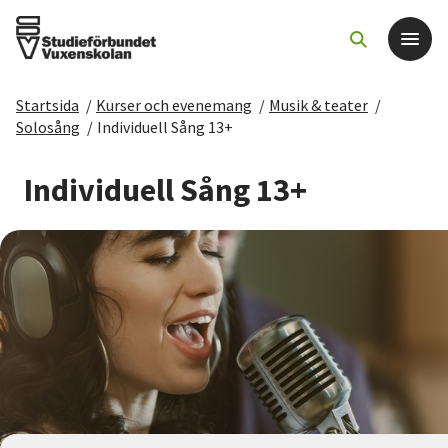
Startsida
/
Kurser och evenemang
/
Musik & teater
/
Det här gör vi
Solosång
/
Individuell Sång 13+
För dig som
Individuell Sång 13+
Sök kurser och evenemang
Om SV
Starta studiecirkel
Cirkelledare