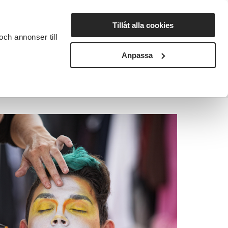
Lyssna
Tillåt alla cookies
och annonser till
rta studiecirkel
Cirkelledare
Nyheter
Avdelningar
Anpassa