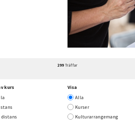
299
Träffar
av kurs
Visa
lla
Alla
istans
Kurser
j distans
Kulturarrangemang