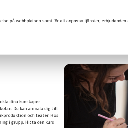
Sök
velse på webbplatsen samt för att anpassa tjänster, erbjudanden 
Om SV
Sta
MANG
eckla dina kunskaper
olan. Du kan anmäla dig till
sikproduktion och teater. Hos
ing i grupp. Hitta den kurs