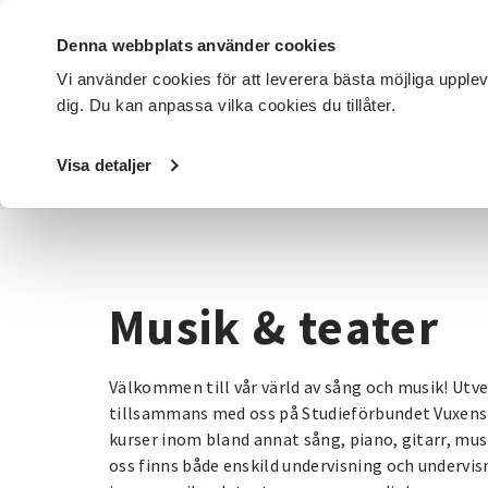
Denna webbplats använder cookies
Vi använder cookies för att leverera bästa möjliga upple
dig. Du kan anpassa vilka cookies du tillåter.
DET HÄR GÖR VI
FÖR DIG SOM
SÖK KURSER OCH EVENE
Visa detaljer
Startsida
/
Kurser och evenemang
/
Musik & teater
Musik & teater
Välkommen till vår värld av sång och musik! Utv
tillsammans med oss på Studieförbundet Vuxensk
kurser inom bland annat sång, piano, gitarr, mu
oss finns både enskild undervisning och undervisn