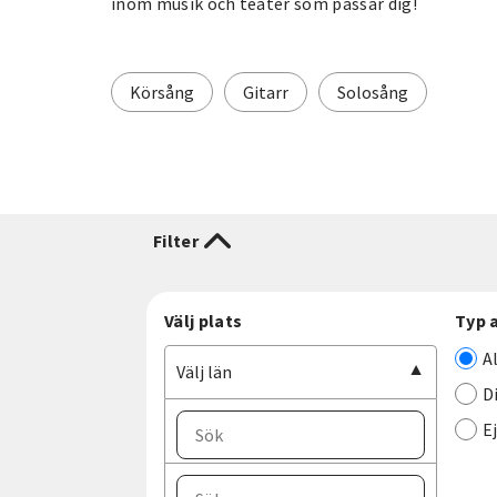
inom musik och teater som passar dig!
Körsång
Gitarr
Solosång
Filter
Välj plats
Typ 
A
Välj län
D
E
Välj ort
Välj län