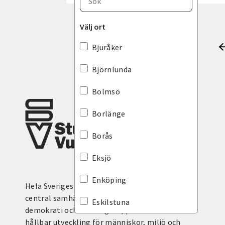
Blekinge län
Välj ort
Dalarnas län
Bjuråker
Gotlands län
Björnlunda
Gävleborgs län
Bolmsö
Hallands län
Borlänge
Jämtlands län
Borås
Jönköpings län
Eksjö
Kalmar län
Enköping
Hela Sveriges studieförbund - Vi är en
Kronobergs län
central samhällsaktör som bidrar till
Eskilstuna
demokrati och delaktighet, positiv och
Norrbottens län
hållbar utveckling för människor, miljö och
Eslöv