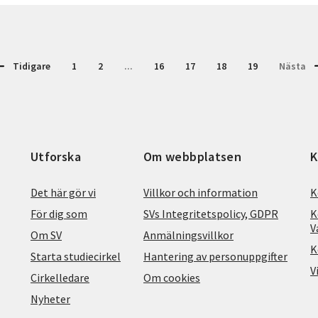
Tidigare
1
2
...
16
17
18
19
Nästa
Utforska
Om webbplatsen
K
Det här gör vi
Villkor och information
K
För dig som
SVs Integritetspolicy, GDPR
K
V
Om SV
Anmälningsvillkor
K
Starta studiecirkel
Hantering av personuppgifter
V
Cirkelledare
Om cookies
Nyheter