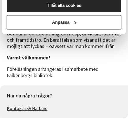
sin kunskap och passion till hela svenska folket.
Tillåt alla cookies
Parallellt engagerar han sig ideellt i
samhällsutveckling och ungdomsfrågor genom
Göteborgs Institut för Samhällsansvar.
Anpassa
Det här är en föreläsning om hopp, drivkraft, identitet
och framtidstro. En berättelse som visar att det är
möjligt att lyckas – oavsett var man kommer ifrån.
Varmt välkommen!
Föreläsningen arrangeras i samarbete med
Falkenbergs bibliotek.
Har du några frågor?
Kontakta SV Halland