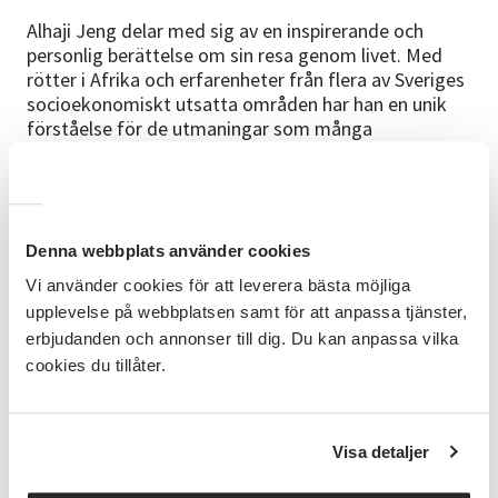
Alhaji Jeng delar med sig av en inspirerande och
personlig berättelse om sin resa genom livet. Med
rötter i Afrika och erfarenheter från flera av Sveriges
socioekonomiskt utsatta områden har han en unik
förståelse för de utmaningar som många
utrikesfödda möter. Han vet hur det känns att stå
mellan olika kulturer, att möta fördomar och att
behöva kämpa hårdare än många andra för att nå
sina mål.
Denna webbplats använder cookies
Genom idrotten fann Alhaji en väg framåt. Från
Vi använder cookies för att leverera bästa möjliga
föreningslivets gräsrotsnivå tog han sig hela vägen
upplevelse på webbplatsen samt för att anpassa tjänster,
till ungdoms-, junior- och seniorlandslaget. Han
erbjudanden och annonser till dig. Du kan anpassa vilka
representerade Sverige på de största internationella
cookies du tillåter.
arenorna – OS, VM och EM – och visade att bakgrund
aldrig behöver definiera framtid.
Idag arbetar Alhaji som fotbollsagent och hjälper
Visa detaljer
unga människor att förverkliga sina drömmar. Han är
även friidrottsexpert på SVT där han delar med sig av