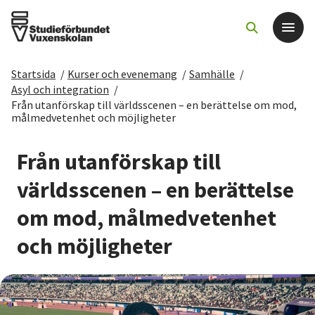
Startsida
/
Kurser och evenemang
/
Samhälle
/
Det här gör vi
Asyl och integration
/
Från utanförskap till världsscenen – en berättelse om mod,
målmedvetenhet och möjligheter
För dig som
Från utanförskap till
Sök kurser och evenemang
världsscenen – en berättelse
Om SV
om mod, målmedvetenhet
och möjligheter
Starta studiecirkel
Cirkelledare