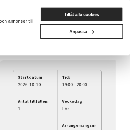
Lyssna
Tillåt alla cookies
och annonser till
rta studiecirkel
Cirkelledare
Nyheter
Avdelningar
Anpassa
i Sundbyberg med SLMA
Startdatum:
Tid:
2026-10-10
19:00 - 20:00
Antal tillfällen:
Veckodag:
1
Lör
Arrangemangsnr