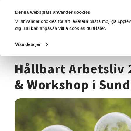
Denna webbplats använder cookies
Vi använder cookies för att leverera bästa möjliga upple
dig. Du kan anpassa vilka cookies du tillåter.
DET HÄR GÖR VI
FÖR DIG SOM
SÖK KURSER OCH EVENE
Visa detaljer
Startsida
/
Kurser och evenemang
/
Samhälle
/
Asyl och 
Hållbart Arbetsliv
& Workshop i Sun