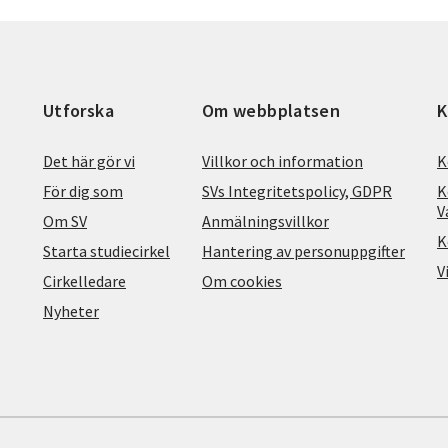
Utforska
Om webbplatsen
K
Det här gör vi
Villkor och information
K
För dig som
SVs Integritetspolicy, GDPR
K
V
Om SV
Anmälningsvillkor
K
Starta studiecirkel
Hantering av personuppgifter
V
Cirkelledare
Om cookies
Nyheter