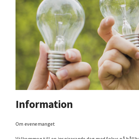
Information
Om evenemanget
Välkommen till en inspirerande dag med fokus på hållbar