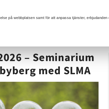
Sök
velse på webbplatsen samt för att anpassa tjänster, erbjudanden 
Om SV
Sta
MANG
integration
/
Hållbart Arbetsliv 2026 – Seminarium & Workshop 
 2026 – Seminarium
dbyberg med SLMA