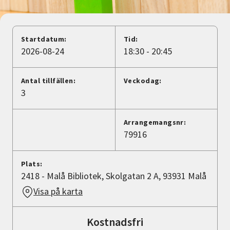
Nyheter
Avdelningar
Startdatum:
Tid:
2026-08-24
18:30 - 20:45
Lyssna
Antal tillfällen:
Veckodag:
3
Arrangemangsnr:
79916
Plats:
2418 - Malå Bibliotek, Skolgatan 2 A, 93931 Malå
Visa på karta
Kostnadsfri