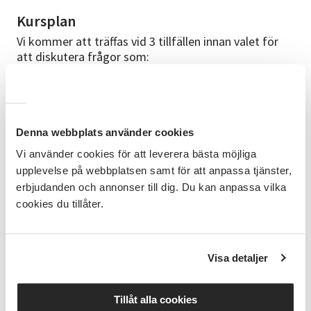
Kursplan
Vi kommer att träffas vid 3 tillfällen innan valet för
att diskutera frågor som:
Hur värnar vi om demokratin?
Vad kan hända när vi inte gör det?
Förkunskaper
Denna webbplats använder cookies
Du behöver inte ha några särskilda förkunskaper om
Vi använder cookies för att leverera bästa möjliga
ämnet.
upplevelse på webbplatsen samt för att anpassa tjänster,
erbjudanden och annonser till dig. Du kan anpassa vilka
Bra att veta
cookies du tillåter.
Du kommer att få låna boken av SV om du inte redan
har den själv. Mer information om det får du av
cirkelledaren efter du anmält dig.
Visa detaljer
Anmälningsinformation
Anmäl dig direkt på den här sidan eller kontakta SV i
Tillåt alla cookies