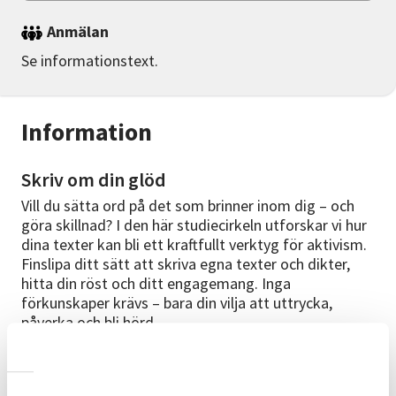
Anmälan
Se informationstext.
Information
Skriv om din glöd
Vill du sätta ord på det som brinner inom dig – och
göra skillnad? I den här studiecirkeln utforskar vi hur
dina texter kan bli ett kraftfullt verktyg för aktivism.
Finslipa ditt sätt att skriva egna texter och dikter,
hitta din röst och ditt engagemang. Inga
förkunskaper krävs – bara din vilja att uttrycka,
påverka och bli hörd.
Det är en studiecirkel, och som sådan lär vi av
varandra och tillsammans. Vi tittar på exempel där