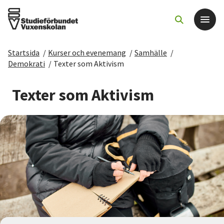
Startsida
/
Kurser och evenemang
/
Samhälle
/
Det här gör vi
Demokrati
/
Texter som Aktivism
För dig som
Texter som Aktivism
Sök kurser och evenemang
Om SV
Starta studiecirkel
Cirkelledare