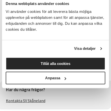
texter har använts som aktivism, utforskar hur vi
Denna webbplats använder cookies
själva kan skriva för att påverka och vad som finns
här och nu i närområdet som vi vill påverka med våra
Vi använder cookies för att leverera bästa möjliga
texter. De som vill kommer att få tillfälle att
upplevelse på webbplatsen samt för att anpassa tjänster,
framföra sina texter framför publik en lördag i höst.
erbjudanden och annonser till dig. Du kan anpassa vilka
cookies du tillåter.
Studiecirkeln är gratis och pågår under sex tisdagar
med start i september.
Är du intresserad av att veta mer?
Visa detaljer
Låter det spännande? Kontakta mig på
jonas.nilsson@sv.se
för mer information.
Tillåt alla cookies
Studiecirkeln anordnas tillsammans med Ängelholms
stadsbibliotek och vi kommer att vara i deras lokaler.
Anpassa
Har du några frågor?
Kontakta SV Skåneland