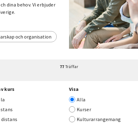
h dina behov. Vi erbjuder
Sverige.
arskap och organisation
77
Träffar
av kurs
Visa
lla
Alla
istans
Kurser
j distans
Kulturarrangemang