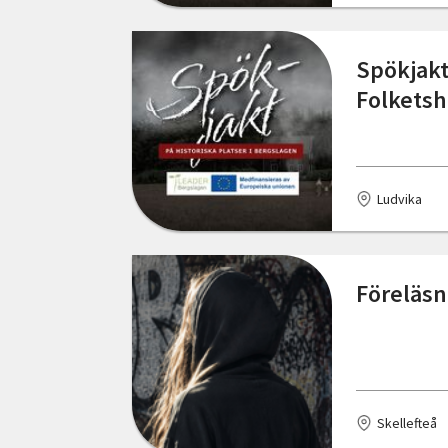
Östergötlands län
Kumla
Spökjakt
Kungsbacka
Folkets
Lerum
Ludvika
Ludvika
Nybro
Nyhammar
Föreläsn
Nässjö
Sjöbo
Skellefteå
Skellefteå
Skurup