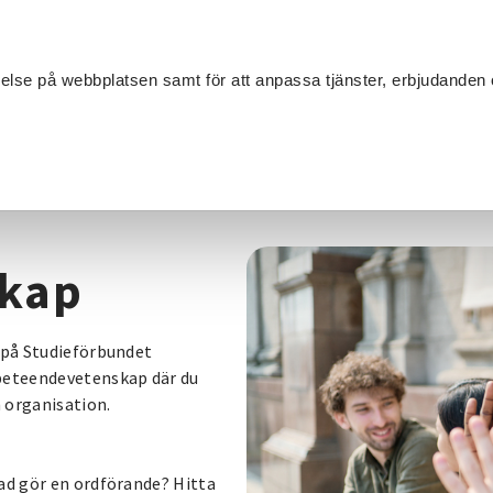
Sök
velse på webbplatsen samt för att anpassa tjänster, erbjudanden 
Om SV
Sta
MANG
skap
i på Studieförbundet
 beteendevetenskap där du
 organisation.
Vad gör en ordförande? Hitta