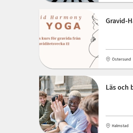
Växjö
Ystad
Gravid-H
Örebro
Östersund
Östersund
Läs och 
Halmstad