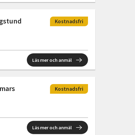
ogstund
Kostnadsfri
Läs mer och anmäl
mmars
Kostnadsfri
Läs mer och anmäl