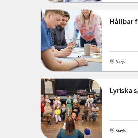
Hållbar 
Växjö
Lyriska 
Gävle