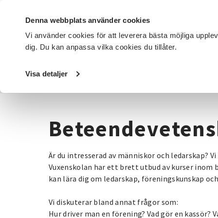
Denna webbplats använder cookies
Vi använder cookies för att leverera bästa möjliga upple
dig. Du kan anpassa vilka cookies du tillåter.
DET HÄR GÖR VI
FÖR DIG SOM
SÖK KURSER OCH EVENE
Visa detaljer
Startsida
/
Kurser och evenemang
/
Beteendevetenskap
Beteendeveten
Är du intresserad av människor och ledarskap? V
Vuxenskolan har ett brett utbud av kurser inom
kan lära dig om ledarskap, föreningskunskap och
Vi diskuterar bland annat frågor som:
Hur driver man en förening? Vad gör en kassör? 