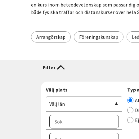
en kurs inom beteedevetenskap som passar dig oc
både fysiska träffar och distanskurser över hela 
Arrangörskap
Föreningskunskap
Led
Filter
Välj plats
Typ 
A
Välj län
D
E
Välj ort
Välj län