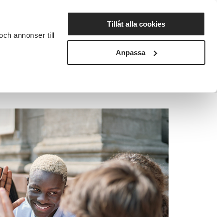
Lyssna
Tillåt alla cookies
och annonser till
rta studiecirkel
Cirkelledare
Nyheter
Avdelningar
Anpassa