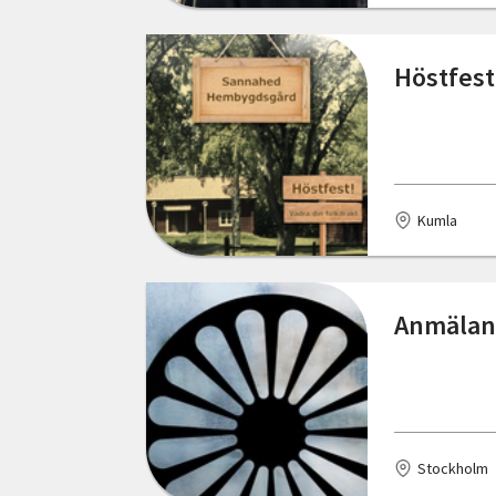
Stockholm
Höstfest
Strömsund
Svedala
Tomelilla
Kumla
Trelleborg
Umeå
Anmälan 
Uppsala
Vellinge
Vetlanda
Västerås
Stockholm