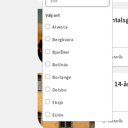
Blekinge län
Välj ort
Samtalsg
Dalarnas län
Alvesta
Gotlands län
Bergkvara
Gävleborgs län
Bjuråker
Västerås
Hallands län
Bollnäs
Jämtlands län
Borlänge
Ska 14-å
Jönköpings län
Delsbo
Kalmar län
Eksjö
Kronobergs län
Eslöv
Västerås
Norrbottens län
Falkenberg