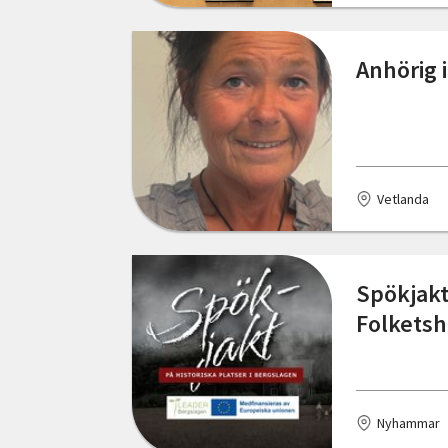
Skåne län
Gävle
Anhörig 
Stockholms län
Göteborg
Södermanlands län
Halmstad
Uppsala län
Henån
Vetlanda
Värmlands län
Huddinge
Västerbottens län
Hyltebruk
Spökjakt
Västernorrlands län
Hässleholm
Folkets
Västmanlands län
Järpen
Västra Götalands län
Karlshamn
Örebro län
Nyhammar
Karlstad