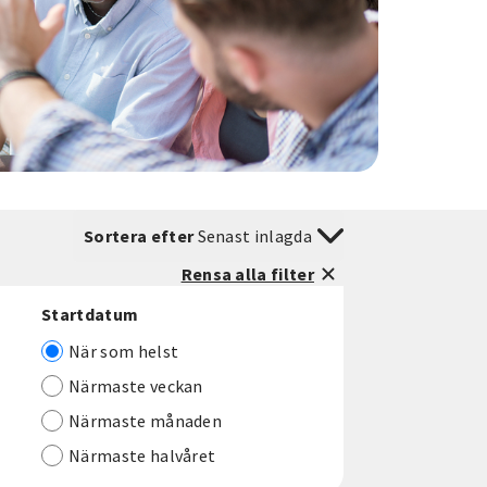
Sortera efter
Senast inlagda
Rensa alla filter
Startdatum
När som helst
Närmaste veckan
Närmaste månaden
Närmaste halvåret