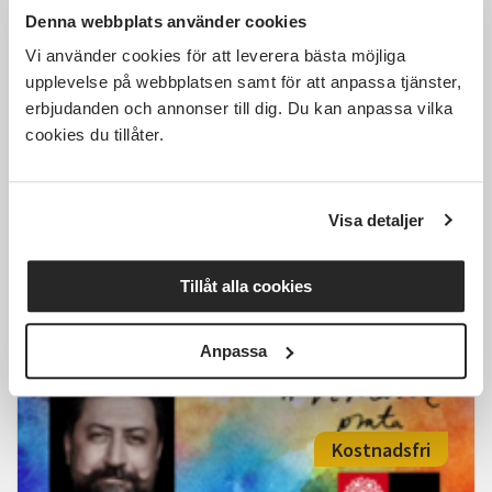
Kostnadsfri
Denna webbplats använder cookies
Vi använder cookies för att leverera bästa möjliga
upplevelse på webbplatsen samt för att anpassa tjänster,
erbjudanden och annonser till dig. Du kan anpassa vilka
Föreläsning med Haris Agic -
cookies du tillåter.
Spelar min röst roll? Om
demokratin som ständig kamp
Nässjö
tors 2026-09-03
Visa detaljer
18:00
Tillåt alla cookies
Läs mer och anmäl
Anpassa
Kostnadsfri