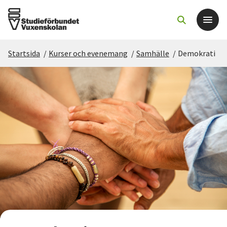
Startsida
/
Kurser och evenemang
/
Samhälle
/
Demokrati
Det här gör vi
För dig som
Sök kurser och evenemang
Om SV
Starta studiecirkel
Cirkelledare