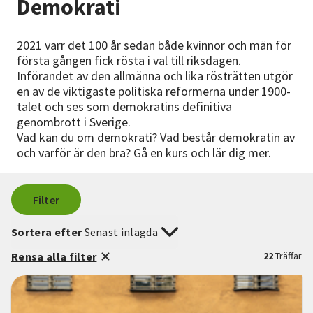
Demokrati
Nyheter
2021 varr det 100 år sedan både kvinnor och män för
Avdelningar
första gången fick rösta i val till riksdagen.
Införandet av den allmänna och lika rösträtten utgör
en av de viktigaste politiska reformerna under 1900-
talet och ses som demokratins definitiva
Lyssna
genombrott i Sverige.
Vad kan du om demokrati? Vad består demokratin av
och varför är den bra? Gå en kurs och lär dig mer.
Filter
Sortera efter
Senast inlagda
Rensa alla filter
22
Träffar