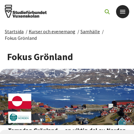
Startsida
/
Kurser och evenemang
/
Samhälle
/
Det här gör vi
Fokus Grönland
För dig som
Fokus Grönland
Sök kurser och evenemang
Om SV
Starta studiecirkel
Cirkelledare