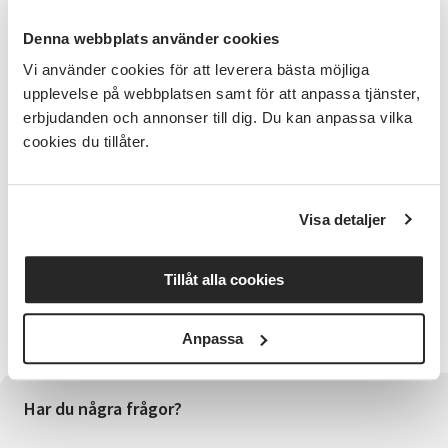
Inuk Jørgensen, grönländsk kortfilmsregissör
Denna webbplats använder cookies
Staffan Forssell, generalsekreterare Föreningen
Norden
Vi använder cookies för att leverera bästa möjliga
upplevelse på webbplatsen samt för att anpassa tjänster,
Förmiddagsfika och lunch ingår - ange eventuella
erbjudanden och annonser till dig. Du kan anpassa vilka
matpreferenser vid anmälan.
cookies du tillåter.
Pris 200 kr/deltagare
Välkomna!
Visa detaljer
Föreningen Norden Hallands distrikt
Tillåt alla cookies
Vill du veta mer om Föreningen Nordens verksamhet
eller bli medlem? Se info på Föreningen Nordens
hemsida: https://norden.se
Anpassa
Har du några frågor?