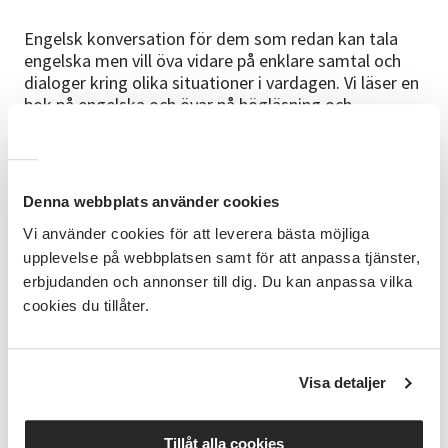
Engelsk konversation för dem som redan kan tala
engelska men vill öva vidare på enklare samtal och
dialoger kring olika situationer i vardagen. Vi läser en
bok på engelska och övar på högläsning och
läsförståelse.
Mål
Kunna läsa kortare berättelser på engelska och
Denna webbplats använder cookies
diskutera innehållet med andra i gruppen, berätta om
Vi använder cookies för att leverera bästa möjliga
sina erfarenheter och stärka sin kommunikativa
upplevelse på webbplatsen samt för att anpassa tjänster,
förmåga.
erbjudanden och annonser till dig. Du kan anpassa vilka
cookies du tillåter.
Innehåll
Högläsning av enklare texter. Gruppen hjälps åt med
nya ord läsförståelsen och samtal om innehållet med
anknytning till oss själva.
Visa detaljer
Studiematerial
Tillåt alla cookies