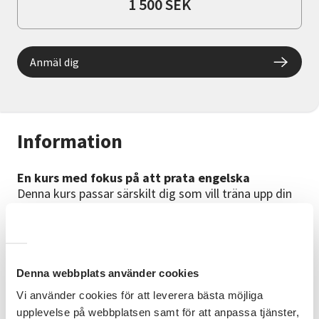
1 500 SEK
Anmäl dig
Information
En kurs med fokus på att prata engelska
Denna kurs passar särskilt dig som vill träna upp din
engelska. Vi övar praktiskt, pratar mycket och blir
säkrare i våra uttal och bygger upp vårt ordförråd.
Bra att veta
Det finns möjlighet till privatundervisning. Kursen
Denna webbplats använder cookies
kostar då 2 800 kr för åtta ggr á 45 min. Kontakta
Vi använder cookies för att leverera bästa möjliga
Kundtjänst 010-33 00 900 vid intresse.
upplevelse på webbplatsen samt för att anpassa tjänster,