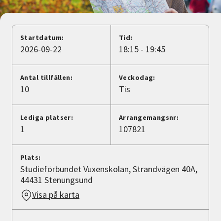
Nyheter
Avdelningar
Startdatum:
Tid:
2026-09-22
18:15 - 19:45
Lyssna
Antal tillfällen:
Veckodag:
10
Tis
Lediga platser:
Arrangemangsnr:
1
107821
Plats:
Studieförbundet Vuxenskolan, Strandvägen 40A,
44431 Stenungsund
Visa på karta