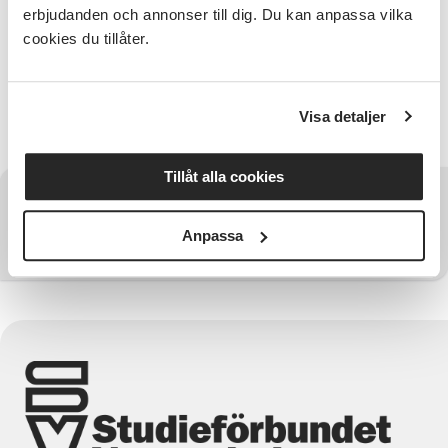
erbjudanden och annonser till dig. Du kan anpassa vilka
Anmälningsinformation
cookies du tillåter.
Observera att vi regelrätt inte skickar någon
bekräftelse på anmälan via e-post direkt efter
anmälan, annat än det autosvar du får om att din
anmälan är skickad. Vi skickar kallelse/faktura 1-2
Visa detaljer
veckor innan kursstart.
Tillåt alla cookies
Har du några frågor?
Anpassa
Kontakta SV Väst