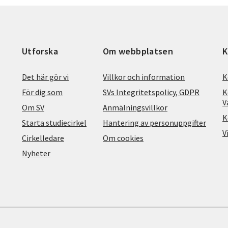
Utforska
Om webbplatsen
K
Det här gör vi
Villkor och information
K
För dig som
SVs Integritetspolicy, GDPR
K
V
Om SV
Anmälningsvillkor
K
Starta studiecirkel
Hantering av personuppgifter
V
Cirkelledare
Om cookies
Nyheter