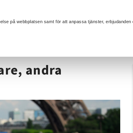
Sök
velse på webbplatsen samt för att anpassa tjänster, erbjudanden 
Om SV
Sta
MANG
anska för nybörjare, andra terminen
are, andra