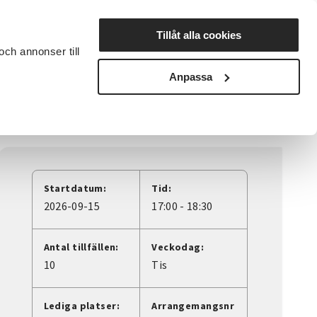
Lyssna
Tillåt alla cookies
och annonser till
rta studiecirkel
Cirkelledare
Nyheter
Avdelningar
Anpassa
Startdatum:
Tid:
2026-09-15
17:00 - 18:30
Antal tillfällen:
Veckodag:
10
Tis
Lediga platser:
Arrangemangsnr