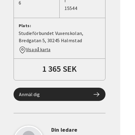
:
6
15544
Plats:
Studieförbundet Vuxenskolan,
Bredgatan 5, 30245 Halmstad
Visa på karta
1 365 SEK
Anmäl dig
Din ledare