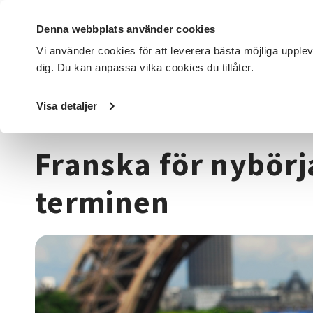
Denna webbplats använder cookies
Vi använder cookies för att leverera bästa möjliga upple
dig. Du kan anpassa vilka cookies du tillåter.
DET HÄR GÖR VI
FÖR DIG SOM
SÖK KURSER OCH EVENE
Visa detaljer
Startsida
/
Kurser och evenemang
/
Språk
/
Franska
/
Fr
Franska för nybörj
terminen