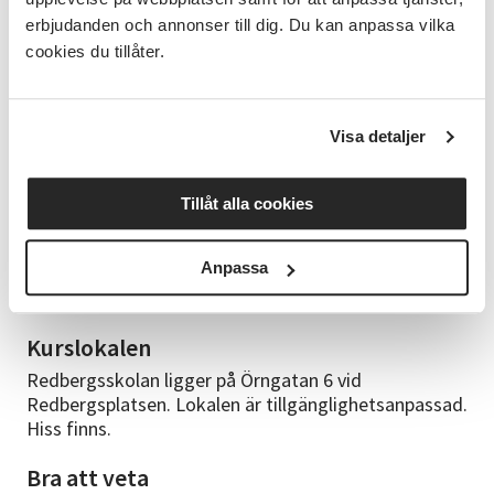
tillfället. Du hittar boken hos de flesta
erbjudanden och annonser till dig. Du kan anpassa vilka
nätbokhandlare. Det händer att kurser måste ställas
cookies du tillåter.
in pga för få anmälda deltagare. Studieförbundet
Vuxenskolan ansvarar ej för inköpt bok till inställd
kurs.
Visa detaljer
Kursledare
Marianne Margér. Marianne är vår huvudlärare i
Tillåt alla cookies
franska. Hon har lång erfarenhet av undervisning och
är svenskfödd med lärarutbildning och
Anpassa
högskoleexamen i franska. Hon har jobbat hos oss i
många år och är en duktig och omtyckt ledare.
Kurslokalen
Redbergsskolan ligger på Örngatan 6 vid
Redbergsplatsen. Lokalen är tillgänglighetsanpassad.
Hiss finns.
Bra att veta