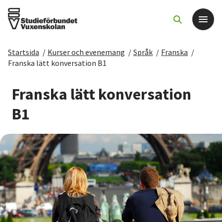
Startsida
/
Kurser och evenemang
/
Språk
/
Franska
/
Det här gör vi
Franska lätt konversation B1
För dig som
Franska lätt konversation
B1
Sök kurser och evenemang
Om SV
Starta studiecirkel
Cirkelledare