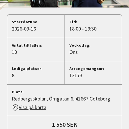
Nyheter
Avdelningar
Startdatum:
Tid:
2026-09-16
18:00 - 19:30
Lyssna
Antal tillfällen:
Veckodag:
10
Ons
Lediga platser:
Arrangemangsnr:
8
13173
Plats:
Redbergsskolan, Örngatan 6, 41667 Göteborg
Visa på karta
1 550 SEK