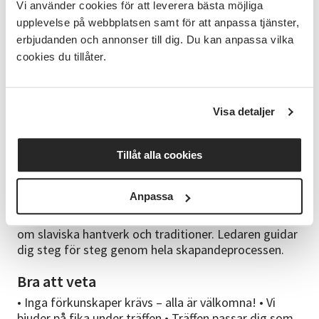
docka steg för steg med hjälp av ledaren. Vi bjuder
Vi använder cookies för att leverera bästa möjliga
på fika och det finns gott om tid för samtal och
upplevelse på webbplatsen samt för att anpassa tjänster,
gemenskap.
erbjudanden och annonser till dig. Du kan anpassa vilka
cookies du tillåter.
Studiematerial
Allt material som behövs för att skapa din
Krupenitjka ingår och tillhandahålls på plats. Du
Visa detaljer
behöver inte ta med dig något – kom precis som du
är! Men om du har hemma några strumpor utan par
så gärna ta med dig, bättre barnens storlek. Men
Tillåt alla cookies
ingen stress, om du inte ha dem då fixar vi!
Cirkelledare
Anpassa
Träffen leds av en erfaren cirkelledare med kunskap
om slaviska hantverk och traditioner. Ledaren guidar
dig steg för steg genom hela skapandeprocessen.
Bra att veta
• Inga förkunskaper krävs – alla är välkomna! • Vi
bjuder på fika under träffen • Träffen passar dig som