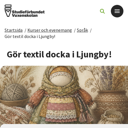
Startsida
/
Kurser och evenemang
/
Språk
/
Det här gör vi
Gör textil docka i Ljungby!
För dig som
Gör textil docka i Ljungby!
Sök kurser och evenemang
Om SV
Starta studiecirkel
Cirkelledare