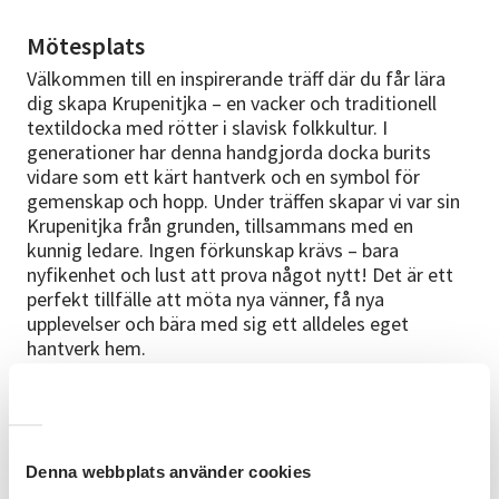
Mötesplats
Välkommen till en inspirerande träff där du får lära
dig skapa Krupenitjka – en vacker och traditionell
textildocka med rötter i slavisk folkkultur. I
generationer har denna handgjorda docka burits
vidare som ett kärt hantverk och en symbol för
gemenskap och hopp. Under träffen skapar vi var sin
Krupenitjka från grunden, tillsammans med en
kunnig ledare. Ingen förkunskap krävs – bara
nyfikenhet och lust att prova något nytt! Det är ett
perfekt tillfälle att möta nya vänner, få nya
upplevelser och bära med sig ett alldeles eget
hantverk hem.
Kursplan
Träffen genomförs vid ett tillfälle: 16 september, kl.
10:00. Under träffen går vi igenom Krupenitjkans
Denna webbplats använder cookies
historia och tradition, och skapar sedan vår egen