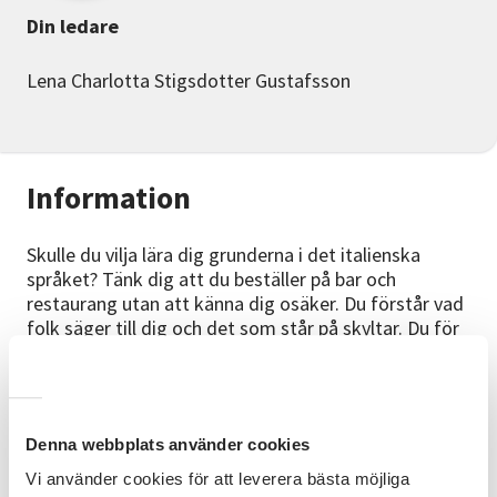
Din ledare
Lena Charlotta Stigsdotter Gustafsson
Information
Skulle du vilja lära dig grunderna i det italienska
språket? Tänk dig att du beställer på bar och
restaurang utan att känna dig osäker. Du förstår vad
folk säger till dig och det som står på skyltar. Du för
enklare samtal och lär känna nya människor... För om
du pratar lite italienska öppnar sig Italien för dig.
Kursinnehåll
Denna webbplats använder cookies
Under 10 träffar kommer vi bland annat gå igenom: -
Vi använder cookies för att leverera bästa möjliga
Alfabetet, uttal och nummer. - Att hälsa och