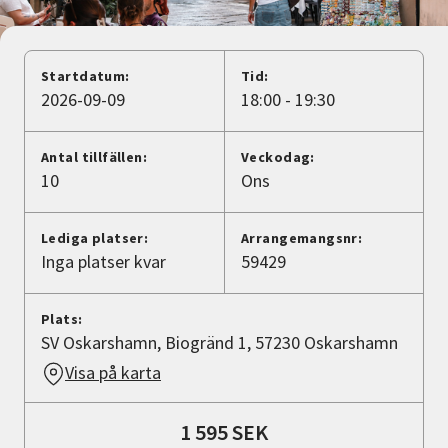
Nyheter
Avdelningar
Startdatum:
Tid:
2026-09-09
18:00 - 19:30
Lyssna
Antal tillfällen:
Veckodag:
10
Ons
Lediga platser:
Arrangemangsnr:
Inga platser kvar
59429
Plats:
SV Oskarshamn, Biogränd 1, 57230 Oskarshamn
Visa på karta
1 595 SEK