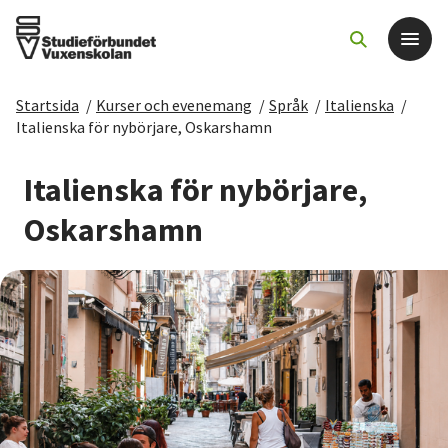
Startsida
/
Kurser och evenemang
/
Språk
/
Italienska
/
Det här gör vi
Italienska för nybörjare, Oskarshamn
För dig som
Italienska för nybörjare,
Oskarshamn
Sök kurser och evenemang
Om SV
Starta studiecirkel
Cirkelledare