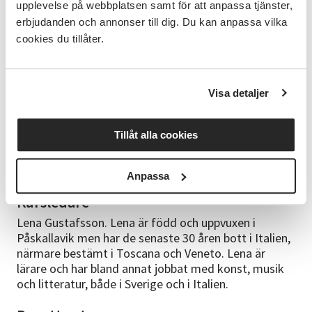
presentera sig. - Det viktigaste verben och hur man
upplevelse på webbplatsen samt för att anpassa tjänster,
böjer dem. - Adjektiv, frågeord och artighetsfraser. -
erbjudanden och annonser till dig. Du kan anpassa vilka
Lära sig om de kulturella skillnaderna.
cookies du tillåter.
Förkunskaper
Inga förkunskaper krävs.
Visa detaljer
Material
Tillåt alla cookies
Språkbok Allora 1 ingår i kostnaden och köps in av
Vuxenskolan inför start. Har du redan boken, uppge
det i anmälan.
Anpassa
Kursledare
Lena Gustafsson. Lena är född och uppvuxen i
Påskallavik men har de senaste 30 åren bott i Italien,
närmare bestämt i Toscana och Veneto. Lena är
lärare och har bland annat jobbat med konst, musik
och litteratur, både i Sverige och i Italien.