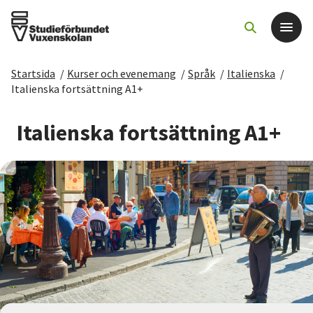
Startsida
/
Kurser och evenemang
/
Språk
/
Italienska
/
Det här gör vi
Italienska fortsättning A1+
För dig som
Italienska fortsättning A1+
Sök kurser och evenemang
Om SV
Starta studiecirkel
Cirkelledare