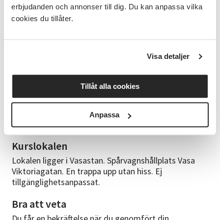
nätbokhandlare. Det händer att kurser måste ställas
erbjudanden och annonser till dig. Du kan anpassa vilka
in pga för få anmälda deltagare. Studieförbundet
cookies du tillåter.
Vuxenskolan ansvarar ej för inköpt bok till inställd
kurs.
Kursledare
Visa detaljer
Kristoffer Petersson. Kristoffer är utbildad
översättare och har tidigare jobbat inom hotell- och
Tillåt alla cookies
restaurangbranschen i Italien. Han har läst språk och
kultur vid universitetet i Perugia och undervisar i
italienska sedan 2005. Fotboll och italiensk
Anpassa
matlagning är två stora intressen.
Kurslokalen
Lokalen ligger i Vasastan. Spårvagnshållplats Vasa
Viktoriagatan. En trappa upp utan hiss. Ej
tillgänglighetsanpassat.
Bra att veta
Du får en bekräftelse när du genomfört din