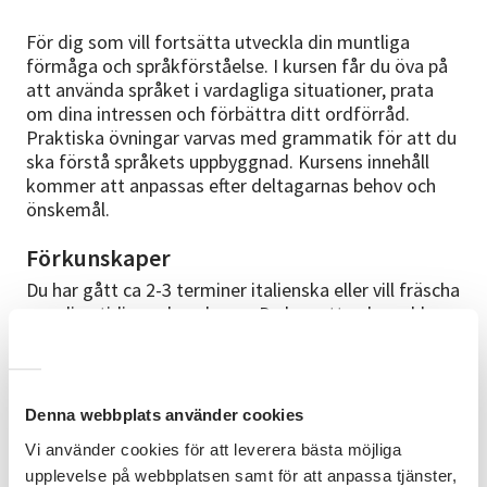
För dig som vill fortsätta utveckla din muntliga
förmåga och språkförståelse. I kursen får du öva på
att använda språket i vardagliga situationer, prata
om dina intressen och förbättra ditt ordförråd.
Praktiska övningar varvas med grammatik för att du
ska förstå språkets uppbyggnad. Kursens innehåll
kommer att anpassas efter deltagarnas behov och
önskemål.
Förkunskaper
Du har gått ca 2-3 terminer italienska eller vill fräscha
upp dina tidigare kunskaper. Du kan uttrycka enkla
ord och fraser.
Kurslitteratur
Denna webbplats använder cookies
Adesso sì 2 ISBN: 9789147091683 Material ingår inte i
kursavgiften. Du förväntas ha köpt boken vid första
Vi använder cookies för att leverera bästa möjliga
tillfället. Du hittar boken hos de flesta
upplevelse på webbplatsen samt för att anpassa tjänster,