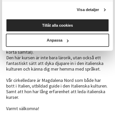
Kursdetaljer
Antal tillfällen: 7 gånger gånger 2 lektionstimmar á
Visa detaljer
45 min
Fokus: Konversationsitalienska, hörförståelse,
Tillåt alla cookies
ordförråd, uttal
Metod: Muntliga diskussioner, musik, textanalys mm.
Förkunskaper: Grundläggande kunskaper i italienska
Anpassa
(du kan presentera dig, förstå enkla fraser och delta i
korta samtal).
Den här kursen är inte bara lärorik, utan också ett
fantastiskt sätt att dyka djupare in i den italienska
kulturen och känna dig mer hemma med språket.
Vår cirkelledare är Magdalena Nord som både har
bott i Italien, utbildad guide i den Italienska kulturen.
Samt att hon har lång erfarenhet att leda italienska
kurser.
Varmt välkomna!