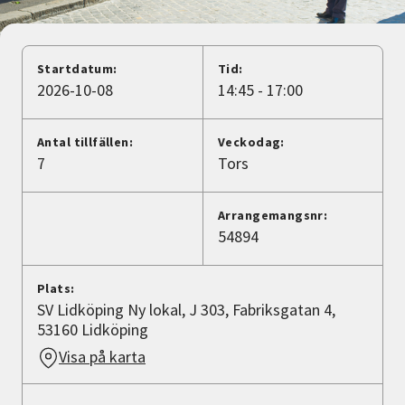
Nyheter
Avdelningar
Startdatum:
Tid:
2026-10-08
14:45 - 17:00
Lyssna
Antal tillfällen:
Veckodag:
7
Tors
Arrangemangsnr:
54894
Plats:
SV Lidköping Ny lokal, J 303, Fabriksgatan 4,
53160 Lidköping
Visa på karta