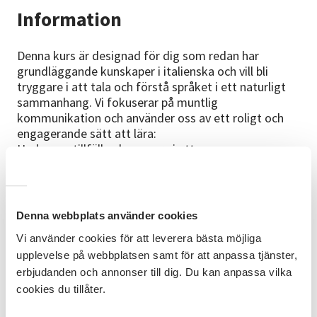
Information
Denna kurs är designad för dig som redan har
grundläggande kunskaper i italienska och vill bli
tryggare i att tala och förstå språket i ett naturligt
sammanhang. Vi fokuserar på muntlig
kommunikation och använder oss av ett roligt och
engagerande sätt att lära:
Under sex tillfällen kommer vi att:
Lyssna på och analysera italienska låtar: Upptäck nya
genrer samtidigt som du förbättrar din
hörförståelse.
Denna webbplats använder cookies
Förstå den Italienska kulturen för att du skall kunna
Vi använder cookies för att leverera bästa möjliga
känna dig bekväm på resan.
upplevelse på webbplatsen samt för att anpassa tjänster,
Förbättra ditt uttal och din meningsbyggnad: Genom
att aktivt använda språket i meningsfulla
erbjudanden och annonser till dig. Du kan anpassa vilka
konversationer.
cookies du tillåter.