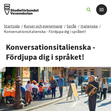
Startsida
/
Kurser och evenemang
/
Språk
/
Italienska
/
Det här gör vi
Konversationsitalienska - Fördjupa dig i språket!
För dig som
Konversationsitalienska -
Fördjupa dig i språket!
Sök kurser och evenemang
Om SV
Starta studiecirkel
Cirkelledare