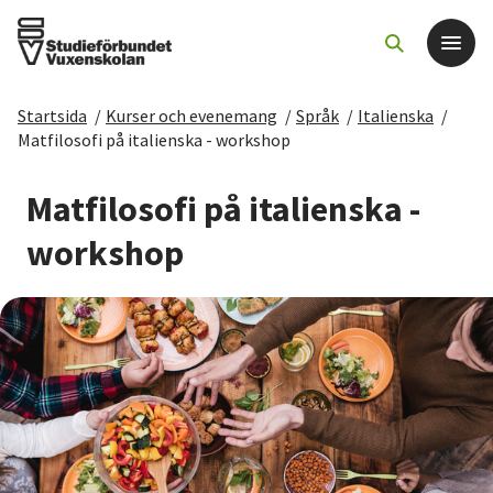
Startsida
/
Kurser och evenemang
/
Språk
/
Italienska
/
Det här gör vi
Matfilosofi på italienska - workshop
För dig som
Matfilosofi på italienska -
workshop
Sök kurser och evenemang
Om SV
Starta studiecirkel
Cirkelledare