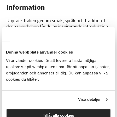
Information
Upptäck Italien genom smak, språk och tradition. I
denna workshop får du en inspirerande introduktion
till italiensk matkultur – från enkla råvaror till stora
matupplevelser. Föredraget hålls på svenska, men du
får också prova på att prata italienska genom
lättsamma konversationsövningar med fokus på mat
Denna webbplats använder cookies
och restaurangbesök. Du får dessutom med dig ett
praktiskt kompendium med grundläggande matord
Vi använder cookies för att leverera bästa möjliga
och fraser. Perfekt för dig som vill resa, njuta – och
upplevelse på webbplatsen samt för att anpassa tjänster,
förstå vad som egentligen står på menyn.
erbjudanden och annonser till dig. Du kan anpassa vilka
cookies du tillåter.
Målgrupp
Alla som är intresserade av Italien och italiensk mat
Visa detaljer
Mål
Efter avslutad kurs bör du kunna några enkla
Tillåt alla cookies
restaurangfraser