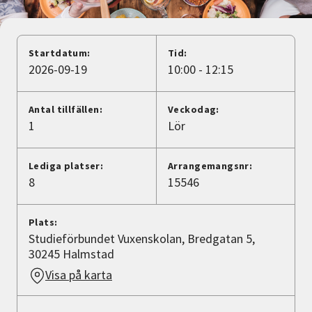
Nyheter
Avdelningar
Startdatum:
Tid:
2026-09-19
10:00 - 12:15
Lyssna
Antal tillfällen:
Veckodag:
1
Lör
Lediga platser:
Arrangemangsnr:
8
15546
Plats:
Studieförbundet Vuxenskolan, Bredgatan 5,
30245 Halmstad
Visa på karta