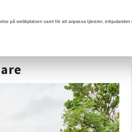
Sök
velse på webbplatsen samt för att anpassa tjänster, erbjudanden 
Om SV
Sta
MANG
anska för nybörjare
jare