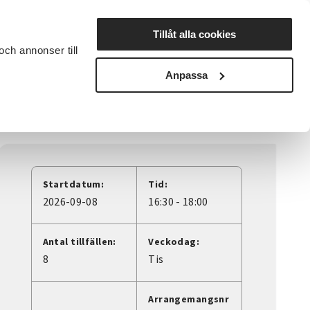
Lyssna
Tillåt alla cookies
och annonser till
rta studiecirkel
Cirkelledare
Nyheter
Avdelningar
Anpassa
Startdatum:
Tid:
2026-09-08
16:30 - 18:00
Antal tillfällen:
Veckodag:
8
Tis
Arrangemangsnr