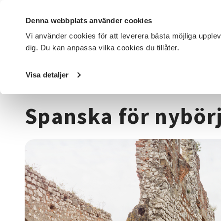
Denna webbplats använder cookies
Vi använder cookies för att leverera bästa möjliga upple
dig. Du kan anpassa vilka cookies du tillåter.
DET HÄR GÖR VI
FÖR DIG SOM
SÖK KURSER OCH EVENE
Visa detaljer
Startsida
/
Kurser och evenemang
/
Språk
/
Spanska
/
Sp
Spanska för nybör