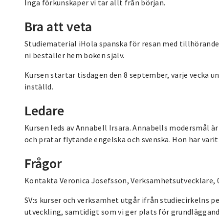
Inga förkunskaper vi tar allt från början.
Bra att veta
Studiematerial iHola spanska för resan med tillhörand
ni beställer hem boken själv.
Kursen startar tisdagen den 8 september, varje vecka u
inställd.
Ledare
Kursen leds av Annabell Irsara. Annabells modersmål är
och pratar flytande engelska och svenska. Hon har vari
Frågor
Kontakta Veronica Josefsson, Verksamhetsutvecklare, 0
SV:s kurser och verksamhet utgår ifrån studiecirkelns p
utveckling, samtidigt som vi ger plats för grundläggan