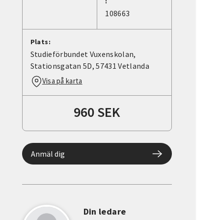
:
108663
Plats:
Studieförbundet Vuxenskolan,
Stationsgatan 5D, 57431 Vetlanda
Visa på karta
960 SEK
Anmäl dig
Din ledare