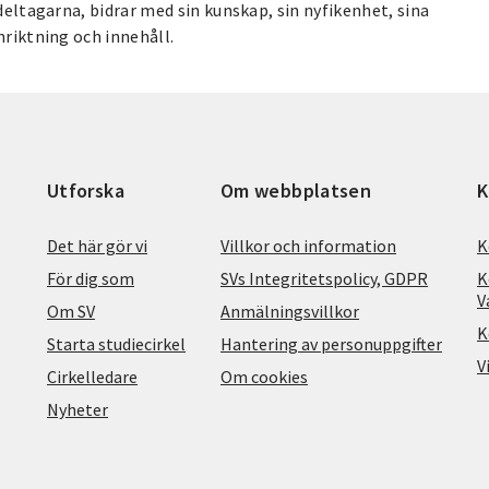
 deltagarna, bidrar med sin kunskap, sin nyfikenhet, sina
nriktning och innehåll.
Utforska
Om webbplatsen
K
Det här gör vi
Villkor och information
K
För dig som
SVs Integritetspolicy, GDPR
K
V
Om SV
Anmälningsvillkor
K
Starta studiecirkel
Hantering av personuppgifter
V
Cirkelledare
Om cookies
Nyheter