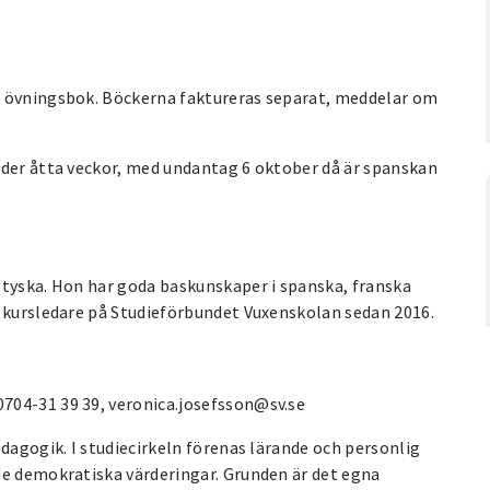
e övningsbok. Böckerna faktureras separat, meddelar om
nder åtta veckor, med undantag 6 oktober då är spanskan
 tyska. Hon har goda baskunskaper i spanska, franska
t kursledare på Studieförbundet Vuxenskolan sedan 2016.
704-31 39 39, veronica.josefsson@sv.se
edagogik. I studiecirkeln förenas lärande och personlig
de demokratiska värderingar. Grunden är det egna