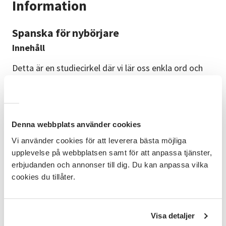
Information
Spanska för nybörjare
Innehåll
Detta är en studiecirkel där vi lär oss enkla ord och
fraser. Tänk att kunna turista i Spanien och andra
länder som har Spanska som modersmål, och kunna
besöka restauranger och beställa själv, gå på
teater/bio, och vara social med spanjorer. Vi kommer
att träna på att skriva många ord och meningar.
Denna webbplats använder cookies
Vi använder cookies för att leverera bästa möjliga
Material
upplevelse på webbplatsen samt för att anpassa tjänster,
Bok Caminando 1, 4:e upplagan ingår i kursavgiften.
erbjudanden och annonser till dig. Du kan anpassa vilka
Säg till vid anmälan om du har egen bok.
cookies du tillåter.
Förkunskaper
Inga förkunskaper krävs.
Visa detaljer