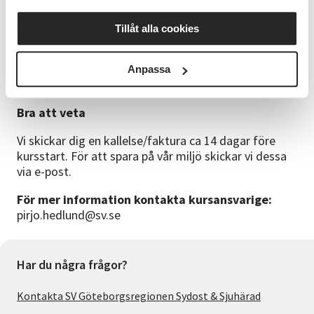
Plats
Tillåt alla cookies
Studieförbundet Vuxenskolan, Allégatan 59 (ingång
bredvid Swedbank)
Anpassa
Ledaren
Rosario Chumpitaz Ventura
Bra att veta
Vi skickar dig en kallelse/faktura ca 14 dagar före
kursstart. För att spara på vår miljö skickar vi dessa
via e-post.
För mer information kontakta kursansvarige:
pirjo.hedlund@sv.se
Har du några frågor?
Kontakta SV Göteborgsregionen Sydost & Sjuhärad