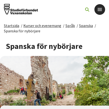
Startsida
/
Kurser och evenemang
/
Språk
/
Spanska
/
Det här gör vi
Spanska för nybörjare
För dig som
Spanska för nybörjare
Sök kurser och evenemang
Om SV
Starta studiecirkel
Cirkelledare