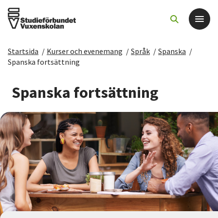
Startsida
/
Kurser och evenemang
/
Språk
/
Spanska
/
Det här gör vi
Spanska fortsättning
För dig som
Spanska fortsättning
Sök kurser och evenemang
Om SV
Starta studiecirkel
Cirkelledare