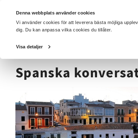
Denna webbplats använder cookies
Vi använder cookies för att leverera bästa möjliga upple
dig. Du kan anpassa vilka cookies du tillåter.
DET HÄR GÖR VI
FÖR DIG SOM
SÖK KURSER OCH EVENE
Visa detaljer
Startsida
/
Kurser och evenemang
/
Språk
/
Spanska
/
S
Spanska konversa