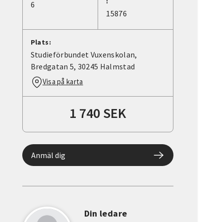
:
6
15876
Plats:
Studieförbundet Vuxenskolan,
Bredgatan 5, 30245 Halmstad
Visa på karta
1 740 SEK
Anmäl dig
Din ledare