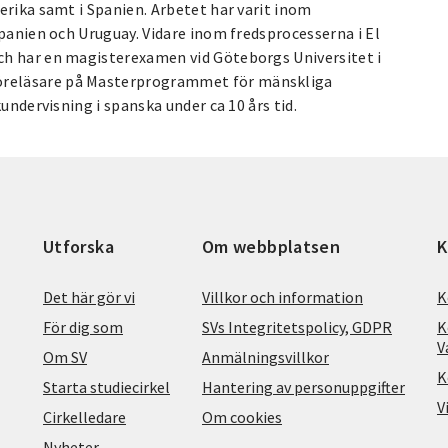
erika samt i Spanien. Arbetet har varit inom
Spanien och Uruguay. Vidare inom fredsprocesserna i El
ch har en magisterexamen vid Göteborgs Universitet i
öreläsare på Masterprogrammet för mänskliga
undervisning i spanska under ca 10 års tid.
Utforska
Om webbplatsen
K
Det här gör vi
Villkor och information
K
För dig som
SVs Integritetspolicy, GDPR
K
V
Om SV
Anmälningsvillkor
K
Starta studiecirkel
Hantering av personuppgifter
V
Cirkelledare
Om cookies
Nyheter