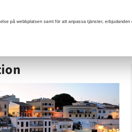
Sök
velse på webbplatsen samt för att anpassa tjänster, erbjudanden 
Om SV
Sta
MANG
panska konversation
tion