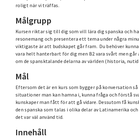
roligt när vi träffas.
Målgrupp
Kursen riktar sig till dig som vill lära dig spanska och h
resonemang och presentera ett tema under några minute
viktigaste är att budskapet går fram. Du behöver kunna 
vara helt hanterbart för dig men B2 vara svårt men går
om de spansktalande delarna av världen (historia, nuti
Mål
Eftersom det är en kurs som bygger på konversation så ä
situationer man kan hamna i, kunna fråga och förstå s
kunskaper man fått för att gå vidare. Dessutom få kuns
den spanska som talas i olika delar av Latinamerika och 
det var väl använd tid.
Innehåll