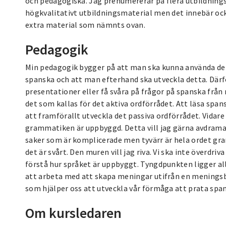
och pedagogiska. Jag prenumererar på flera utbildningsp
högkvalitativt utbildningsmaterial men det innebär ock
extra material som nämnts ovan.
Pedagogik
Min pedagogik bygger på att man ska kunna använda de
spanska och att man efterhand ska utveckla detta. Där
presentationer eller få svåra på frågor på spanska från m
det som kallas för det aktiva ordförrådet. Att läsa spans
att framförallt utveckla det passiva ordförrådet. Vida
grammatiken är uppbyggd. Detta vill jag gärna avdramat
saker som är komplicerade men tyvärr är hela ordet g
det är svårt. Den muren vill jag riva. Vi ska inte över
förstå hur språket är uppbyggt. Tyngdpunkten ligger al
att arbeta med att skapa meningar utifrån en mening
som hjälper oss att utveckla vår förmåga att prata spa
Om kursledaren