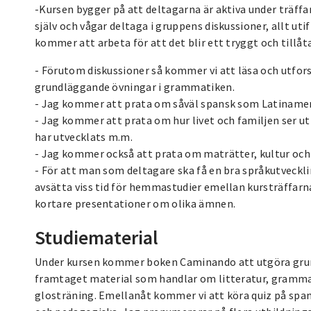
-Kursen bygger på att deltagarna är aktiva under träffa
själv och vågar deltaga i gruppens diskussioner, allt u
kommer att arbeta för att det blir ett tryggt och tillåt
- Förutom diskussioner så kommer vi att läsa och utfor
grundläggande övningar i grammatiken.
- Jag kommer att prata om såväl spansk som Latinameri
- Jag kommer att prata om hur livet och familjen ser ut i
har utvecklats m.m.
- Jag kommer också att prata om maträtter, kultur och
- För att man som deltagare ska få en bra språkutveckli
avsätta viss tid för hemmastudier emellan kursträffarn
kortare presentationer om olika ämnen.
Studiematerial
Under kursen kommer boken Caminando att utgöra grund
framtaget material som handlar om litteratur, gramm
glosträning. Emellanåt kommer vi att köra quiz på span