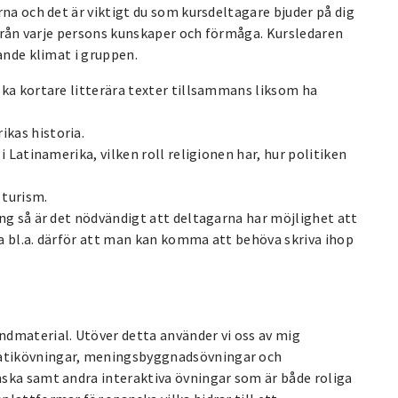
rna och det är viktigt du som kursdeltagare bjuder på dig
tifrån varje persons kunskaper och förmåga. Kursledaren
ande klimat i gruppen.
ska kortare litterära texter tillsammans liksom ha
kas historia.
 Latinamerika, vilken roll religionen har, hur politiken
 turism.
ng så är det nödvändigt att deltagarna har möjlighet att
a bl.a. därför att man kan komma att behöva skriva ihop
material. Utöver detta använder vi oss av mig
atikövningar, meningsbyggnadsövningar och
ska samt andra interaktiva övningar som är både roliga