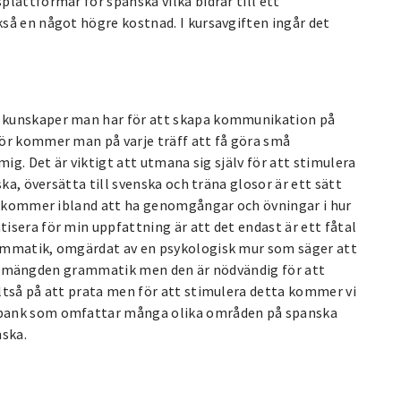
lattformar för spanska vilka bidrar till ett
så en något högre kostnad. I kursavgiften ingår det
 kunskaper man har för att skapa kommunikation på
för kommer man på varje träff att få göra små
ig. Det är viktigt att utmana sig själv för att stimulera
ka, översätta till svenska och träna glosor är ett sätt
re kommer ibland att ha genomgångar och övningar i hur
isera för min uppfattning är att det endast är ett fåtal
rammatik, omgärdat av en psykologisk mur som säger att
driva mängden grammatik men den är nödvändig för att
ltså på att prata men för att stimulera detta kommer vi
sbank som omfattar många olika områden på spanska
nska.