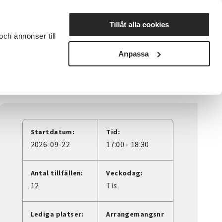
Lyssna
Tillåt alla cookies
och annonser till
rta studiecirkel
Cirkelledare
Nyheter
Avdelningar
Anpassa
Startdatum:
Tid:
2026-09-22
17:00 - 18:30
Antal tillfällen:
Veckodag:
12
Tis
Lediga platser:
Arrangemangsnr