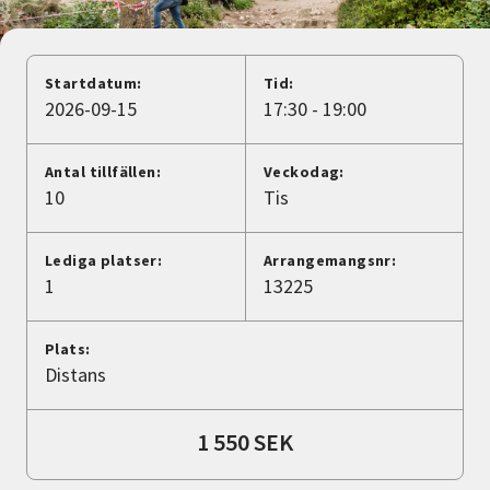
Nyheter
Avdelningar
Startdatum:
Tid:
2026-09-15
17:30 - 19:00
Lyssna
Antal tillfällen:
Veckodag:
10
Tis
Lediga platser:
Arrangemangsnr:
1
13225
Plats:
Distans
1 550 SEK