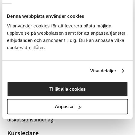
Kursen passar dig som redan har grundläggande
kunskaper i språket och vill ta nästa steg mot ett
Denna webbplats använder cookies
mer flytande och självsäkert uttryck oavsett var du
Vi använder cookies för att leverera bästa möjliga
befinner dig.
upplevelse på webbplatsen samt för att anpassa tjänster,
erbjudanden och annonser till dig. Du kan anpassa vilka
Kursupplägg
cookies du tillåter.
OBS! Denna kurs är digital. Kursen omfattar 2 x 45
min per tillfälle, totalt 10 tillfällen. Online-träffarna
sker i webbverktyget Zoom. Länk och instruktioner
till Zoom mailas ut i samband med kursstart. Det du
Visa detaljer
behöver för att kunna delta i denna kurs är en dator
eller surfplatta (gärna med kamera) och en
Tillåt alla cookies
internetuppkoppling.
Kurslitteratur
Anpassa
Ledaren tillhandahåller eget material som
diskussionsunderlag.
Kursledare