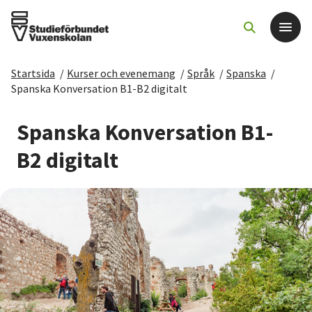
Startsida
/
Kurser och evenemang
/
Språk
/
Spanska
/
Det här gör vi
Spanska Konversation B1-B2 digitalt
För dig som
Spanska Konversation B1-
B2 digitalt
Sök kurser och evenemang
Om SV
Starta studiecirkel
Cirkelledare