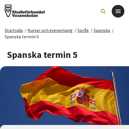
Startsida
/
Kurser och evenemang
/
Språk
/
Spanska
/
Det här gör vi
Spanska termin 5
För dig som
Spanska termin 5
Sök kurser och evenemang
Om SV
Starta studiecirkel
Cirkelledare