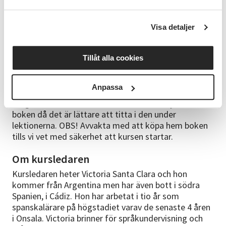
Innehåll
Vi blandar övningar för att lära oss att tala, läsa och
Visa detaljer
skriva på spanska.
Studiematerial
Tillåt alla cookies
Boken som används heter Caminando 2. Boken ingår
ej i kursavgiften. Du ansvarar själv för att köpa hem
Anpassa
boken innan kursstart om du inte har den sedan
tidigare. Du rekommenderas att ha den tryckta
boken då det är lättare att titta i den under
lektionerna. OBS! Avvakta med att köpa hem boken
tills vi vet med säkerhet att kursen startar.
Om kursledaren
Kursledaren heter Victoria Santa Clara och hon
kommer från Argentina men har även bott i södra
Spanien, i Cádiz. Hon har arbetat i tio år som
spanskalärare på högstadiet varav de senaste 4 åren
i Onsala. Victoria brinner för språkundervisning och