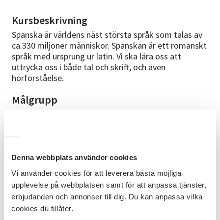
Kursbeskrivning
Spanska är världens näst största språk som talas av
ca.330 miljoner människor. Spanskan är ett romanskt
språk med ursprung ur latin. Vi ska lära oss att
uttrycka oss i både tal och skrift, och även
hörförståelse.
Målgrupp
Den här kursen riktar sig till dig som vill lära dig
spanska för att kunna göra dig förstådd på enkelt
sätt i spansktalande länder. Du bör ha läst ca två år
tidigare eller ha motsvarande erfarenhet.
Denna webbplats använder cookies
Mål
Vi använder cookies för att leverera bästa möjliga
Du skall efter kursen kunna förstå i både tal och skrift
upplevelse på webbplatsen samt för att anpassa tjänster,
enkel vardaglig spanska och kunna uttrycka dig
erbjudanden och annonser till dig. Du kan anpassa vilka
enkelt. Har börjat bygga upp ett ordförråd.
cookies du tillåter.