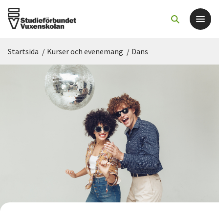
Startsida
/
Kurser och evenemang
/
Dans
Det här gör vi
För dig som
Sök kurser och evenemang
Om SV
Starta studiecirkel
Cirkelledare