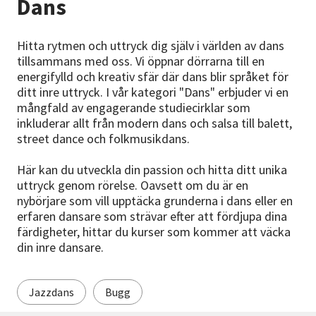
Dans
Nyheter
Hitta rytmen och uttryck dig själv i världen av dans
Avdelningar
tillsammans med oss. Vi öppnar dörrarna till en
energifylld och kreativ sfär där dans blir språket för
ditt inre uttryck. I vår kategori "Dans" erbjuder vi en
mångfald av engagerande studiecirklar som
Lyssna
inkluderar allt från modern dans och salsa till balett,
street dance och folkmusikdans.
Här kan du utveckla din passion och hitta ditt unika
uttryck genom rörelse. Oavsett om du är en
nybörjare som vill upptäcka grunderna i dans eller en
erfaren dansare som strävar efter att fördjupa dina
färdigheter, hittar du kurser som kommer att väcka
din inre dansare.
Jazzdans
Bugg