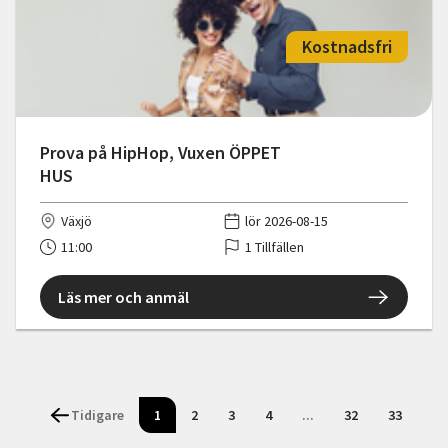
Kostnadsfri
Prova på HipHop, Vuxen ÖPPET
HUS
Växjö
lör 2026-08-15
11:00
1 Tillfällen
Läs mer och anmäl
Tidigare
1
2
3
4
...
32
33