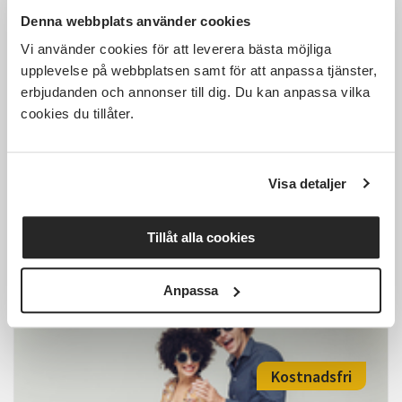
Denna webbplats använder cookies
1 000 SEK
Vi använder cookies för att leverera bästa möjliga
upplevelse på webbplatsen samt för att anpassa tjänster,
erbjudanden och annonser till dig. Du kan anpassa vilka
cookies du tillåter.
Linedance minikurs, i
Fyrverkeribabriken, Steg 2
Visa detaljer
Ljungby
mån 2026-08-24
19:00
11 Tillfällen
Tillåt alla cookies
Läs mer och anmäl
Anpassa
Kostnadsfri