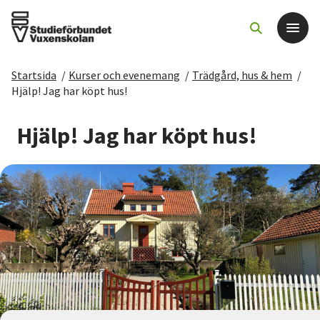
Startsida
/
Kurser och evenemang
/
Trädgård, hus & hem
/
Det här gör vi
Hjälp! Jag har köpt hus!
För dig som
Hjälp! Jag har köpt hus!
Sök kurser och evenemang
Om SV
Starta studiecirkel
Cirkelledare