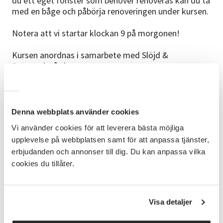
du ett eget fönster som behöver renoveras kan du ta
med en båge och påbörja renoveringen under kursen.
Notera att vi startar klockan 9 på morgonen!
Kursen anordnas i samarbete med Slöjd &
Byggnadsvård.
Kursledare
Kursledare är Peter Jarbring, byggnadsantikvarie,
restaureringskonsult och hantverkare.
Denna webbplats använder cookies
Vi använder cookies för att leverera bästa möjliga
Äta och fika
upplevelse på webbplatsen samt för att anpassa tjänster,
Enklare lunch och kaffe/te ingår i kursavgiften. Anmäl
erbjudanden och annonser till dig. Du kan anpassa vilka
önskemål om specialkost i förväg.
cookies du tillåter.
Tag med
Arbetskläder/oömma kläder, eventuellt handskar och
oömma skor samt en varm tröja. Har du en gammal
Visa detaljer
fönsterbåge får du gärna ta med den för att öva de
olika momenten på.