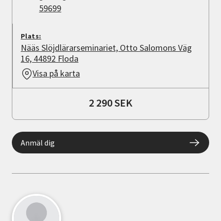
59699
Plats:
Nääs Slöjdlärarseminariet, Otto Salomons Väg
16, 44892 Floda
Visa på karta
2 290 SEK
Anmäl dig