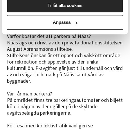
Att tänka på inför kursstart
Tillåt alla cookies
För att vi ska hinna klart är det viktigt att ni är på
plats i god tid innan kursen startar kl 9.
Anpassa
Parkeringsinformation för Nääsområdet:
Varför kostar det att parkera på Nääs?
Nääs ägs och drivs av den privata donationsstiftelsen
August Abrahamsons stiftelse.
Stiftelsens önskan är ett öppet och välskött område
för rekreation och upplevelse av den unika
kulturmiljön. P-avgiften går just till underhåll och vård
av och vägar och mark på Nääs samt vård av
byggnader.
Var får man parkera?
På området finns tre parkeringsautomater och biljett
köpt i någon av dem gäller på de skyltade
avgiftsbelagda parkeringarna.
För resa med kollektivtrafik vänligen se