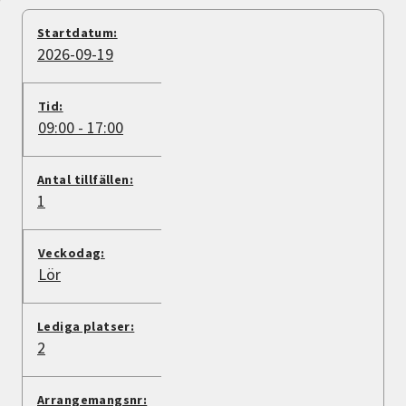
Nyheter
Startdatum:
2026-09-19
Avdelningar
Tid:
09:00 - 17:00
Lyssna
Antal tillfällen:
1
Veckodag:
Lör
Lediga platser:
2
Arrangemangsnr: