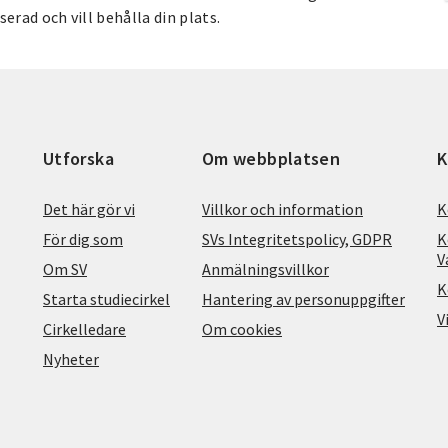
erad och vill behålla din plats.
Utforska
Om webbplatsen
K
Det här gör vi
Villkor och information
K
För dig som
SVs Integritetspolicy, GDPR
K
V
Om SV
Anmälningsvillkor
K
Starta studiecirkel
Hantering av personuppgifter
V
Cirkelledare
Om cookies
Nyheter