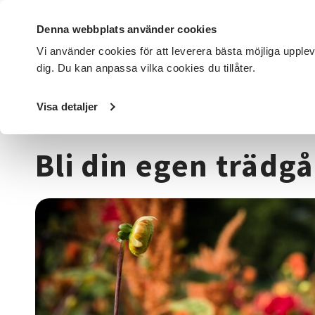
Denna webbplats använder cookies
Vi använder cookies för att leverera bästa möjliga upple
dig. Du kan anpassa vilka cookies du tillåter.
DET HÄR GÖR VI
FÖR DIG SOM
SÖK KURSER OCH EVENE
Visa detaljer
Startsida
/
Kurser och evenemang
/
Trädgård, hus & hem
Bli din egen trädg