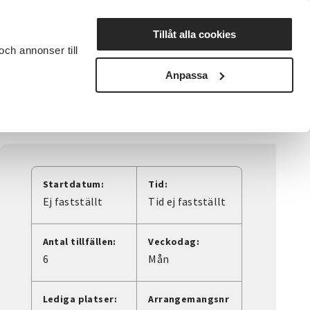
Lyssna
Tillåt alla cookies
och annonser till
rta studiecirkel
Cirkelledare
Nyheter
Avdelningar
Anpassa
Startdatum:
Tid:
Ej fastställt
Tid ej fastställt
Antal tillfällen:
Veckodag:
6
Mån
Lediga platser:
Arrangemangsnr