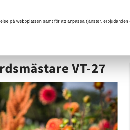
Sök
velse på webbplatsen samt för att anpassa tjänster, erbjudanden 
Om SV
Sta
MANG
/
Trädgård
/
Bli din egen trädgårdsmästare VT-27
årdsmästare VT-27