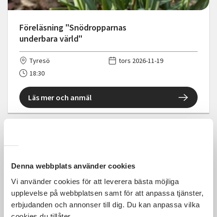
Föreläsning "Snödropparnas
underbara värld"
Tyresö
tors 2026-11-19
18:30
Läs mer och anmäl
425 SEK
Denna webbplats använder cookies
Vi använder cookies för att leverera bästa möjliga
upplevelse på webbplatsen samt för att anpassa tjänster,
erbjudanden och annonser till dig. Du kan anpassa vilka
Konservering av bär och grönsaker
cookies du tillåter.