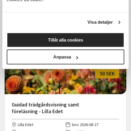
Nyköping
tors 2026-08-27
17:30
1 Tillfällen
Visa detaljer
Läs mer och anmäl
Tillåt alla cookies
Anpassa
50 SEK
Guidad trädgårdsvisning samt
föreläsning - Lilla Edet
Lilla Edet
tors 2026-08-27