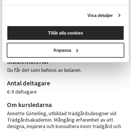
igång med din odling. Du får inspiration att hitta det
som passar dig bäst. Kursen innehåller även tips om
Visa detaljer
hur du kan sköta din odling, ta hand om skörden och
hur du sparar frön samt tips på grödor. Områden vi
bland annat kommer att beröra är; • Vad är en kris
Tillåt alla cookies
Vilka grönsaker som är lämpliga och lättodlade •
Odla, skörda och förvara • Jord och gödsel •Skydda
och sköta odlingen • Tillaga • Odla inomhus
Anpassa
Studiematerial
Du får det som behövs av ledaren.
Antal deltagare
6-9 deltagare
Om kursledarna
Annette Göterling, utbildad trädgårdsdesigner vid
Trädgårdsakademin. Mångårig erfarenhet av att
designa, inspirera och konsultera inom trädgård och