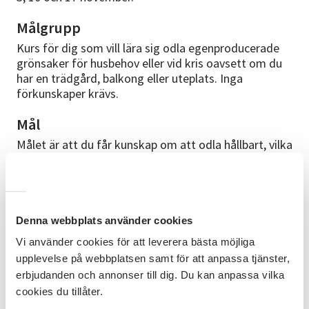
Målgrupp
Kurs för dig som vill lära sig odla egenproducerade
grönsaker för husbehov eller vid kris oavsett om du
har en trädgård, balkong eller uteplats. Inga
förkunskaper krävs.
Mål
Målet är att du får kunskap om att odla hållbart, vilka
grönsaker som är lämpliga, tillverka egen jord, ta
tillvara fröer. Du kommer att ha kunskap och tankar
om odling och specifikt beredskapsodling efter
avslutad kurs.
Denna webbplats använder cookies
Innehåll
Vi använder cookies för att leverera bästa möjliga
Vi kommer att dela med oss av kunskap och tips om
upplevelse på webbplatsen samt för att anpassa tjänster,
hur all odling börjar med att hitta en lämplig plats att
erbjudanden och annonser till dig. Du kan anpassa vilka
odla på, hur du förbättrar jorden och skapar en
cookies du tillåter.
pålitlig vattenkälla. Vi går igenom hur du kommer