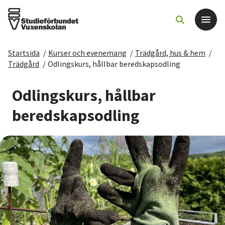
Startsida
/
Kurser och evenemang
/
Trädgård, hus & hem
/
Det här gör vi
Trädgård
/
Odlingskurs, hållbar beredskapsodling
För dig som
Odlingskurs, hållbar
beredskapsodling
Sök kurser och evenemang
Om SV
Starta studiecirkel
Cirkelledare