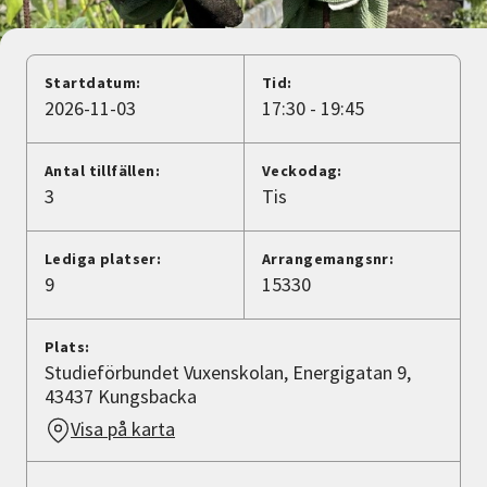
Nyheter
Avdelningar
Startdatum:
Tid:
2026-11-03
17:30 - 19:45
Lyssna
Antal tillfällen:
Veckodag:
3
Tis
Lediga platser:
Arrangemangsnr:
9
15330
Plats:
Studieförbundet Vuxenskolan, Energigatan 9,
43437 Kungsbacka
Visa på karta