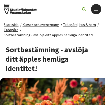
Startsida
/
Kurser och evenemang
/
Trädgård, hus & hem
/
Det här gör vi
Trädgård
/
Sortbestämning - avslöja ditt äpples hemliga identitet!
För dig som
Sortbestämning - avslöja
Sök kurser och evenemang
ditt äpples hemliga
identitet!
Om SV
Starta studiecirkel
Cirkelledare