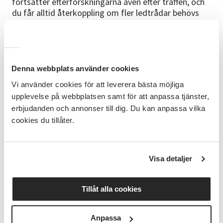
fortsätter efterforskningarna även efter träffen, och
du får alltid återkoppling om fler ledtrådar behövs
för att lösa mysteriet.
På plats finns också en mindre utställning med några
av våra vanligaste äppelsorter. Sortbestämningen
anordnas i samarbete med Studieförbundet
Denna webbplats använder cookies
Vuxenskolan.
Vi använder cookies för att leverera bästa möjliga
Medverkande
upplevelse på webbplatsen samt för att anpassa tjänster,
erbjudanden och annonser till dig. Du kan anpassa vilka
Agneta Lundberg och Anna Holmgren är Pomologer
cookies du tillåter.
som kommer att vara på plats och sortbestämma
era äpplen. Båda har trädgårdsutbildning med
påbyggnadsutbildning i pomologi och är verksamma
som pomologer och sortbestämmare sedan många
Visa detaljer
år. Och är regionala kontaktpersoner för Sveriges
Pomologiska Sällskap.
Tillåt alla cookies
Anna arbetar på ett Garden Center och har en
fil.kand. i historia och skriver artiklar och böcker om
Anpassa
äpplehistoria.