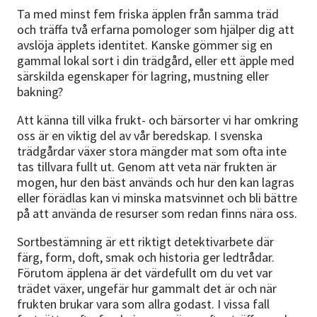
Ta med minst fem friska äpplen från samma träd
och träffa två erfarna pomologer som hjälper dig att
avslöja äpplets identitet. Kanske gömmer sig en
gammal lokal sort i din trädgård, eller ett äpple med
särskilda egenskaper för lagring, mustning eller
bakning?
Att känna till vilka frukt- och bärsorter vi har omkring
oss är en viktig del av vår beredskap. I svenska
trädgårdar växer stora mängder mat som ofta inte
tas tillvara fullt ut. Genom att veta när frukten är
mogen, hur den bäst används och hur den kan lagras
eller förädlas kan vi minska matsvinnet och bli bättre
på att använda de resurser som redan finns nära oss.
Sortbestämning är ett riktigt detektivarbete där
färg, form, doft, smak och historia ger ledtrådar.
Förutom äpplena är det värdefullt om du vet var
trädet växer, ungefär hur gammalt det är och när
frukten brukar vara som allra godast. I vissa fall