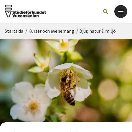
Startsida
/
Kurser och evenemang
/
Djur, natur & miljö
Det här gör vi
För dig som
Sök kurser och evenemang
Om SV
Starta studiecirkel
Cirkelledare