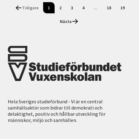
Tidigare
1
2
3
4
...
18
19
Nästa
Hela Sveriges studieförbund - Vi är en central
samhällsaktör som bidrar till demokrati och
delaktighet, positiv och hållbar utveckling för
människor, miljö och samhällen.