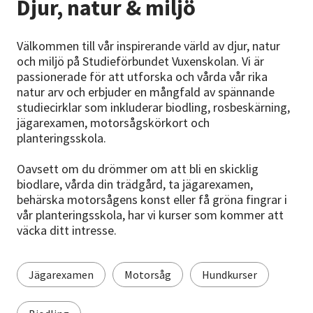
Djur, natur & miljö
Nyheter
Avdelningar
Välkommen till vår inspirerande värld av djur, natur
och miljö på Studieförbundet Vuxenskolan. Vi är
passionerade för att utforska och vårda vår rika
natur arv och erbjuder en mångfald av spännande
Lyssna
studiecirklar som inkluderar biodling, rosbeskärning,
jägarexamen, motorsågskörkort och
planteringsskola.
Oavsett om du drömmer om att bli en skicklig
biodlare, vårda din trädgård, ta jägarexamen,
behärska motorsågens konst eller få gröna fingrar i
vår planteringsskola, har vi kurser som kommer att
väcka ditt intresse.
Jägarexamen
Motorsåg
Hundkurser