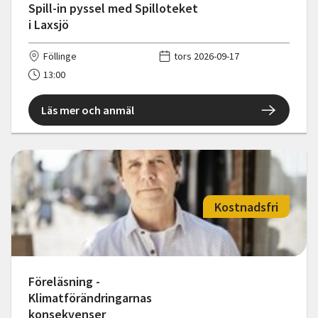
Spill-in pyssel med Spilloteket
i Laxsjö
Föllinge
tors 2026-09-17
13:00
Läs mer och anmäl
Kostnadsfri
Föreläsning -
Klimatförändringarnas
konsekvenser