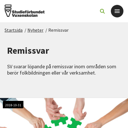
Startsida
/
Nyheter
/
Remissvar
Det här gör vi
Remissvar
För dig som
SV svarar löpande på remissvar inom områden som
Sök kurser och evenemang
berör folkbildningen eller vår verksamhet.
Om SV
Starta studiecirkel
2018-10-31
Cirkelledare