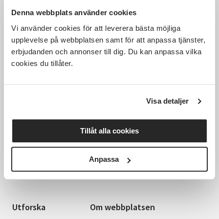
Tidigare
1
2
Nästa
Denna webbplats använder cookies
Vi använder cookies för att leverera bästa möjliga
upplevelse på webbplatsen samt för att anpassa tjänster,
erbjudanden och annonser till dig. Du kan anpassa vilka
cookies du tillåter.
Visa detaljer
Tillåt alla cookies
Hela Sveriges studieförbund - Vi är en central
samhällsaktör som bidrar till demokrati och
delaktighet, positiv och hållbar utveckling för
Anpassa
människor, miljö och samhällen.
Utforska
Om webbplatsen