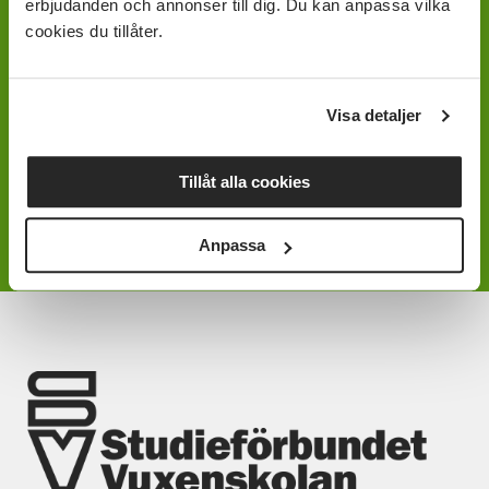
erbjudanden och annonser till dig. Du kan anpassa vilka
Kontakta din avdelning för
cookies du tillåter.
mer information samt för
att få tillgång till
Visa detaljer
materialet.
Tillåt alla cookies
Hitta din lokala avdelning här
Anpassa