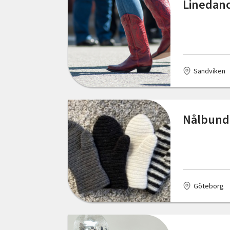
Linedanc
Örebro län
Eksjö
Östergötlands län
Ellös
Emmaboda
Sandviken
Enköping
Eringsboda
Nålbundn
Eskilstuna
Eslöv
Falkenberg
Göteborg
Falun
Fjärdhundra