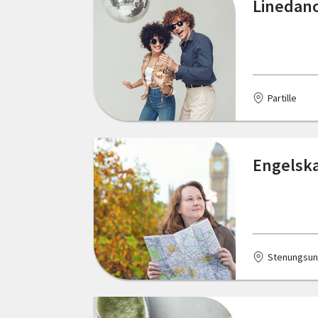
Linedanc
Floda
Funäsdalen
Gotland
Partille
Grillby
Gränna
Engelska
Grödinge
Gustafs
Gällivare
Stenungsu
Gävle
Göteborg