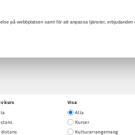
Sök
velse på webbplatsen samt för att anpassa tjänster, erbjudanden 
Om SV
Sta
MANG
av kurs
Visa
lla
Alla
istans
Kurser
j distans
Kulturarrangemang