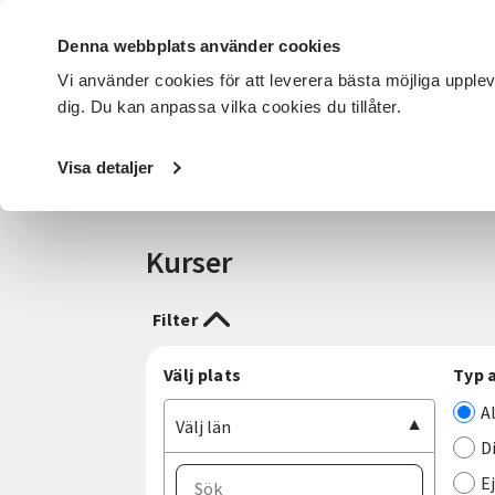
Denna webbplats använder cookies
Vi använder cookies för att leverera bästa möjliga upple
dig. Du kan anpassa vilka cookies du tillåter.
DET HÄR GÖR VI
FÖR DIG SOM
SÖK KURSER OCH EVENE
Visa detaljer
Startsida
/
Sökresultat
Kurser
Filter
Välj plats
Typ 
A
Välj län
D
E
Välj ort