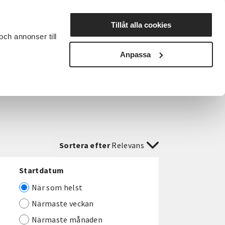
Lyssna
Tillåt alla cookies
och annonser till
rta studiecirkel
Cirkelledare
Nyheter
Avdelningar
Anpassa
Sortera efter
Relevans
Startdatum
När som helst
Närmaste veckan
Närmaste månaden