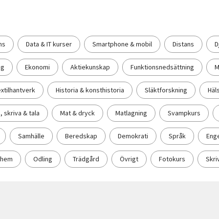
ns
Data & IT kurser
Smartphone & mobil
Distans
D
åg
Ekonomi
Aktiekunskap
Funktionsnedsättning
M
xtilhantverk
Historia & konsthistoria
Släktforskning
Häl
, skriva & tala
Mat & dryck
Matlagning
Svampkurs
Samhälle
Beredskap
Demokrati
Språk
Eng
& hem
Odling
Trädgård
Övrigt
Fotokurs
Skri