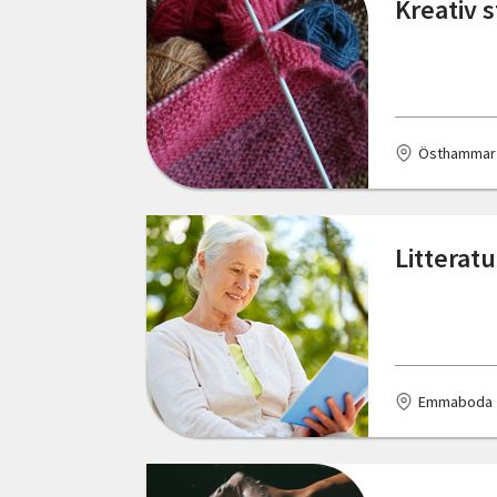
Kreativ 
Karlshamn
Karlskrona
Karlstad
Östhammar
Kinna
Kiruna
Litterat
Klintehamn
Kramfors
Kristianstad
Krylbo
Emmaboda
Kungsbacka