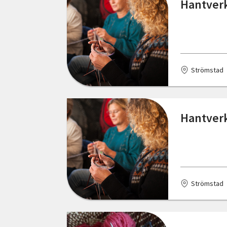
Hantverks
Hudiksvall
Hultsfred
Hunnebostrand
Strömstad
Härjedalen
Härnösand
Hantverks
Hässleholm
Jokkmokk
Järpen
Strömstad
Jönköping
Kalix