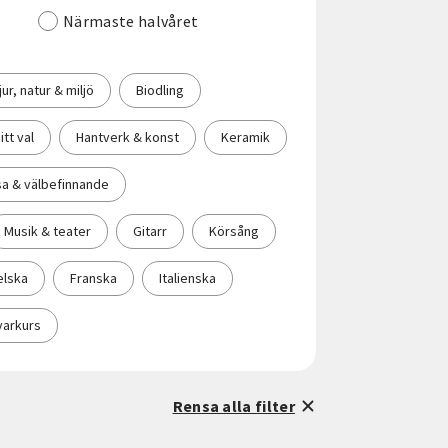
Närmaste halvåret
jur, natur & miljö
Biodling
itt val
Hantverk & konst
Keramik
sa & välbefinnande
Musik & teater
Gitarr
Körsång
elska
Franska
Italienska
varkurs
Rensa alla filter