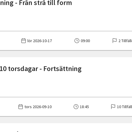
ing - Från strå till form
lör 2026-10-17
09:00
2 Tillfäl
10 torsdagar - Fortsättning
tors 2026-09-10
18:45
10 Tillfäl