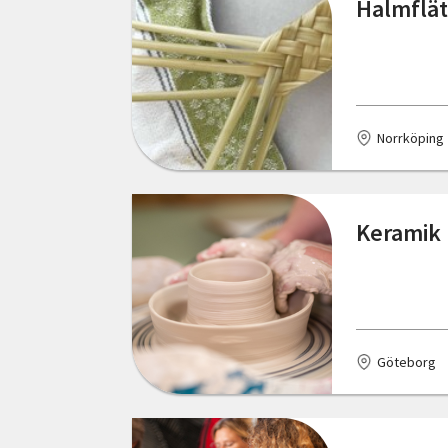
Halmflätn
Götene
Hallsberg
Halmstad
Norrköping
Haninge
Haparanda
Keramik 
Hedemora
Helsingborg
Henån
Göteborg
Hjo
Huddinge