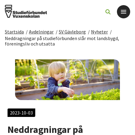
Startsida
/
Avdelningar
/
SV Gävleborg
/
Nyheter
/
Det här gör vi
Neddragningar på studieförbunden slår mot landsbygd,
föreningsliv och utsatta
För dig som
Sök kurser och evenemang
Om SV
Starta studiecirkel
2023-10-03
Cirkelledare
Neddragningar på