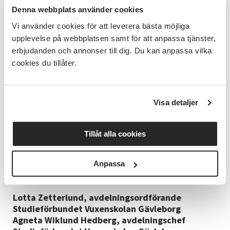
Denna webbplats använder cookies
Landsbygden påverkas stort av
Vi använder cookies för att leverera bästa möjliga
nedskärningarna
upplevelse på webbplatsen samt för att anpassa tjänster,
erbjudanden och annonser till dig. Du kan anpassa vilka
Särskilt på landsbygden ser vi att nedskärningarna
cookies du tillåter.
kommer att försvåra arbetet med att skapa
mötesplatser, stärka gemenskapen och
samhällsengagemanget och på andra sätt vara en
Visa detaljer
möjliggörare för en levande landsbygd.
De minskade resurserna kommer att ha en
Tillåt alla cookies
betydande och kännbar inverkan på vårt viktiga
arbete. Det är med stor sorg som vi nu tvingas
mobilisera kraft för att inte vända ryggen till
Anpassa
föreningslivet och utsatta grupper i samhället.
Lotta Zetterlund, avdelningsordförande
Studieförbundet Vuxenskolan Gävleborg
Agneta Wiklund Hedberg, avdelningschef