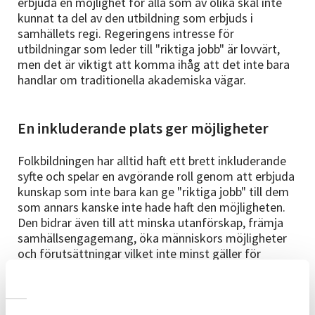
erbjuda en möjlighet för alla som av olika skäl inte
kunnat ta del av den utbildning som erbjuds i
samhällets regi. Regeringens intresse för
utbildningar som leder till "riktiga jobb" är lovvärt,
men det är viktigt att komma ihåg att det inte bara
handlar om traditionella akademiska vägar.
En inkluderande plats ger möjligheter
Folkbildningen har alltid haft ett brett inkluderande
syfte och spelar en avgörande roll genom att erbjuda
kunskap som inte bara kan ge "riktiga jobb" till dem
som annars kanske inte hade haft den möjligheten.
Den bidrar även till att minska utanförskap, främja
samhällsengagemang, öka människors möjligheter
och förutsättningar vilket inte minst gäller för
människor med funktionsnedsättning, de som står
långt från arbetsmarknaden och ofrivilligt ensamma
äldre.