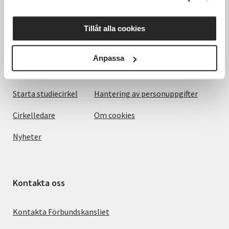
Det här gör vi
Villkor och information
Tillåt alla cookies
För dig som
SVs Integritetspolicy, GDPR
Anpassa
Om SV
Anmälningsvillkor
Starta studiecirkel
Hantering av personuppgifter
Cirkelledare
Om cookies
Nyheter
Kontakta oss
Kontakta Förbundskansliet