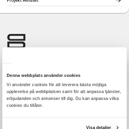
Projekt Mindset
Nyheter
Avdelningar
Lyssna
Denna webbplats använder cookies
Vi använder cookies för att leverera bästa möjliga
Hela Sveriges studieförbund - Vi är en central
samhällsaktör som bidrar till demokrati och
upplevelse på webbplatsen samt för att anpassa tjänster,
delaktighet, positiv och hållbar utveckling för
erbjudanden och annonser till dig. Du kan anpassa vilka
människor, miljö och samhällen.
cookies du tillåter.
Visa detaljer
Utforska
Om webbplatsen