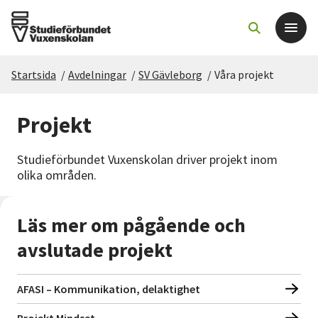
Startsida
/
Avdelningar
/
SV Gävleborg
/
Våra projekt
Det här gör vi
Projekt
För dig som
Studieförbundet Vuxenskolan driver projekt inom
Sök kurser och evenemang
olika områden.
Om SV
Läs mer om pågående och
avslutade projekt
Starta studiecirkel
Cirkelledare
AFASI – Kommunikation, delaktighet