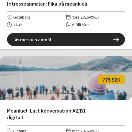
Intresseanmälan: Fika på meänkieli
Göteborg
tors 2026-09-17
17:45
6 Tillfällen
Läs mer och anmäl
775 SEK
Meänkieli Lätt konversation A2/B1
digitalt
Distans
mån 2026-09-21