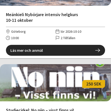
Meänkieli Nybörjare intensiv helgkurs
10-11 oktober
Göteborg
lör 2026-10-10
10:00
2 Tillfällen
Läs mer och anmäl
250 SEK
Studiecirkel: No niin – visst finns vi!