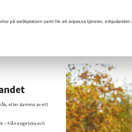
Sök
velse på webbplatsen samt för att anpassa tjänster, erbjudanden 
Om SV
Sta
MANG
/
Språkkurser på Höglandet
landet
pråk, eller damma av ett
åk – från engelska och