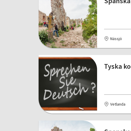
Spanska,
Nässjö
Tyska ko
Vetlanda