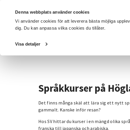
Denna webbplats använder cookies
Vi använder cookies för att leverera bästa möjliga upple
dig. Du kan anpassa vilka cookies du tillåter.
DET HÄR GÖR VI
FÖR DIG SOM
SÖK KURSER OCH EVENE
Visa detaljer
Startsida
/
Avdelningar
/
SV Jönköpings län
/
Kategorier
Språkkurser på Hög
Det finns många skäl att lära sig ett nytt s
gammalt. Kanske inför resan?
Hos SV hittar du kurser i en mängd olika spr
franska till japanska och arabiska.