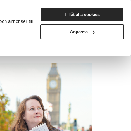
Lyssna
Tillåt alla cookies
och annonser till
rta studiecirkel
Cirkelledare
Nyheter
Avdelningar
Anpassa