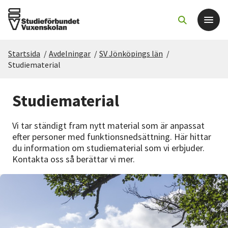
Startsida
/
Avdelningar
/
SV Jönköpings län
/
Det här gör vi
Studiematerial
För dig som
Studiematerial
Sök kurser och evenemang
Vi tar ständigt fram nytt material som är anpassat
efter personer med funktionsnedsättning. Här hittar
du information om studiematerial som vi erbjuder.
Om SV
Kontakta oss så berättar vi mer.
Starta studiecirkel
Cirkelledare