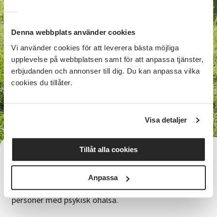
Denna webbplats använder cookies
Vi använder cookies för att leverera bästa möjliga
upplevelse på webbplatsen samt för att anpassa tjänster,
erbjudanden och annonser till dig. Du kan anpassa vilka
cookies du tillåter.
Visa detaljer
Tillåt alla cookies
Hälsospåret
Hälsospåret är en nytänkande studiecirkel
Anpassa
inom Hälsa och den är speciellt anpassad för
personer med psykisk ohälsa.