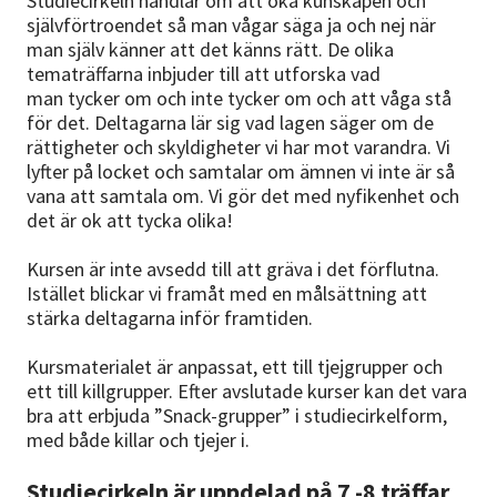
Studiecirkeln handlar om att öka kunskapen och
självförtroendet så man vågar säga ja och nej när
man själv känner att det känns rätt. De olika
tematräffarna inbjuder till att utforska vad
man tycker om och inte tycker om och att våga stå
för det. Deltagarna lär sig vad lagen säger om de
rättigheter och skyldigheter vi har mot varandra. Vi
lyfter på locket och samtalar om ämnen vi inte är så
vana att samtala om. Vi gör det med nyfikenhet och
det är ok att tycka olika!
Kursen är inte avsedd till att gräva i det förflutna.
Istället blickar vi framåt med en målsättning att
stärka deltagarna inför framtiden.
Kursmaterialet är anpassat, ett till tjejgrupper och
ett till killgrupper. Efter avslutade kurser kan det vara
bra att erbjuda ”Snack-grupper” i studiecirkelform,
med både killar och tjejer i.
Studiecirkeln är uppdelad på 7 -8 träffar